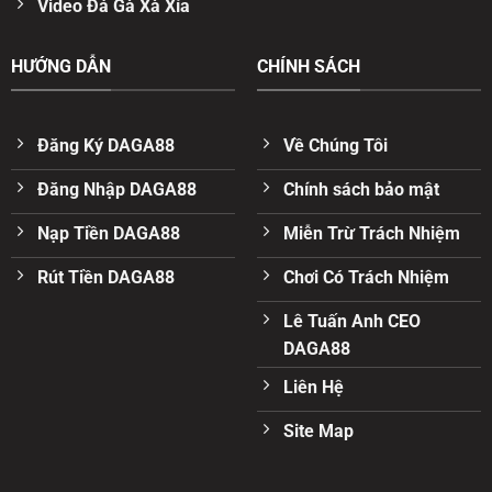
Video Đá Gà Xà Xía
Đá gà cựa sắt
HƯỚNG DẪN
CHÍNH SÁCH
Đá gà cựa sắt là hình thức thi đấu có nhịp độ nhanh,
ra đòn mạnh và kết quả phân định rõ ràng. Các trận
Đăng Ký DAGA88
Về Chúng Tôi
đá gà trực tiếp cựa sắt tại DAGA88 thường thu hút
lượng lớn người xem nhờ tính kịch tính cao.
Đăng Nhập DAGA88
Chính sách bảo mật
Đá gà cựa dao
Nạp Tiền DAGA88
Miễn Trừ Trách Nhiệm
Đá gà cựa dao đòi hỏi chiến kê có tốc độ, độ chính
Rút Tiền DAGA88
Chơi Có Trách Nhiệm
xác và khả năng né đòn tốt. Khi theo dõi trực tiếp đá
gà cựa dao, người xem dễ dàng cảm nhận được sự
Lê Tuấn Anh CEO
căng thẳng và dồn dập trong từng pha ra đòn.
DAGA88
Liên Hệ
Đá gà đòn
Khác với cựa sắt hay cựa dao, đá gà đòn thiên về
Site Map
sức bền, chiến thuật và khả năng chịu đòn. Xem đá
gà trực tiếp gà đòn giúp người theo dõi hiểu rõ hơn