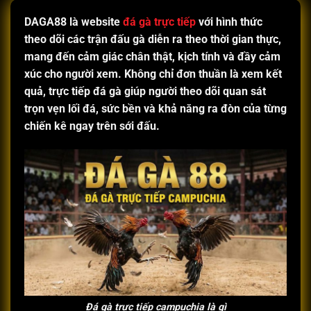
DAGA88 là website
đá gà trực tiếp
với hình thức
theo dõi các trận đấu gà diễn ra theo thời gian thực,
mang đến cảm giác chân thật, kịch tính và đầy cảm
xúc cho người xem. Không chỉ đơn thuần là xem kết
quả, trực tiếp đá gà giúp người theo dõi quan sát
trọn vẹn lối đá, sức bền và khả năng ra đòn của từng
chiến kê ngay trên sới đấu.
Đá gà trực tiếp campuchia là gì