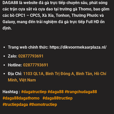
chức tại những trường gà lớn ở nước ngoài, với nhiều
DAGA88 là website
đá gà trực tiếp
chuyên sâu, phát sóng
hình thức thi đấu khác nhau, thu hút đông đảo người
các trận cựa sắt và cựa dao tại trường gà Thomo, bao gồm
xem mỗi ngày.
các bồ CPC1 – CPC5, Xà Xía, Tonhon, Thường Phước và
Galaxy, mang đến trải nghiệm đá gà trực tiếp Full HD ổn
Vì sao nên xem đá gà trực tiếp tại DAGA88?
định.
Trực tiếp đá gà ổn định, hình ảnh rõ nét
DAGA88 tập trung tối ưu hệ thống phát sóng để các
Trang web chính thức:
https://dikvoormekaarplaza.nl/
trận đá gà trực tiếp luôn duy trì độ mượt cao, hạn
Zalo:
02877793691
chế tối đa tình trạng giật lag, đứng hình hay lỗi
đường truyền – đặc biệt trong những thời điểm cao
Hotline:
02877793691
trào của trận đấu.
Địa Chỉ:
1103 QL1A, Bình Trị Đông A, Bình Tân, Hồ Chí
Minh, Việt Nam
Cập nhật liên tục các trận đá gà trong ngày
Các trận đá gà trực tiếp được cập nhật thường xuyên
Hashtag
:
#
dagatructiep #daga88 #trangchudaga88
theo khung giờ thi đấu, giúp người xem dễ dàng lựa
#daga88dagathomo #daga88tructiep
chọn và theo dõi mà không cần tìm kiếm rời rạc ở
#tructiepdaga #thomotructiep
nhiều nguồn khác nhau.