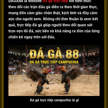
DAGA88 là website
đá gà trực tiếp
với hình thức
theo dõi các trận đấu gà diễn ra theo thời gian thực,
mang đến cảm giác chân thật, kịch tính và đầy cảm
xúc cho người xem. Không chỉ đơn thuần là xem kết
quả, trực tiếp đá gà giúp người theo dõi quan sát
trọn vẹn lối đá, sức bền và khả năng ra đòn của từng
chiến kê ngay trên sới đấu.
Đá gà trực tiếp campuchia là gì