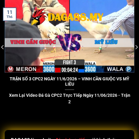
11
Th6
TRẬN SỐ 3 CPC2 NGÀY 11/6/2026 – VINH CẦN GIUỘC VS MỸ
LIỀU
Xem Lại Video Đá Gà CPC2 Trực Tiếp Ngày 11/06/2026 - Trận
2