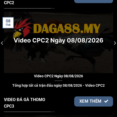
CPC2
08
Th8
Video CPC2 Ngày 08/08/2026
Tổng hợp tất cả trận đấu ngày 08/08/2026 - Video CPC2
VIDEO ĐÁ GÀ THOMO
XEM THÊM
CPC3