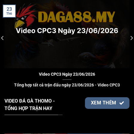
23
Th6
Video CPC3 Ngày 23/06/2026
Tổng hợp tất cả trận đấu ngày 23/06/2026 - Video CPC3
VIDEO ĐÁ GÀ THOMO -
XEM THÊM
TỔNG HỢP TRẬN HAY