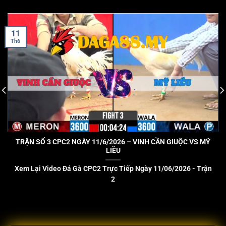
11
Th6
TRẬN SỐ 3 CPC2 NGÀY 11/6/2026 – VINH CẦN GIUỘC VS MỸ
LIỀU
Xem Lại Video Đá Gà CPC2 Trực Tiếp Ngày 11/06/2026 - Trận
2