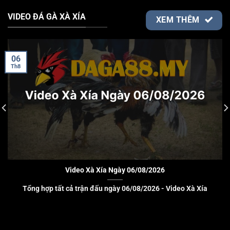
VIDEO ĐÁ GÀ XÀ XÍA
XEM THÊM
06
Th8
Video Xà Xía Ngày 06/08/2026
Tổng hợp tất cả trận đấu ngày 06/08/2026 - Video Xà Xía