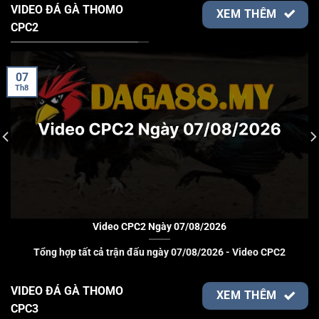
VIDEO ĐÁ GÀ THOMO
XEM THÊM
CPC2
07
Th8
Video CPC2 Ngày 07/08/2026
Tổng hợp tất cả trận đấu ngày 07/08/2026 - Video CPC2
VIDEO ĐÁ GÀ THOMO
XEM THÊM
CPC3