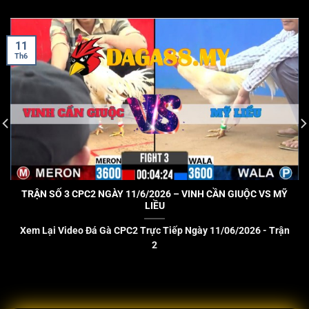
11
Th6
TRẬN SỐ 3 CPC2 NGÀY 11/6/2026 – VINH CẦN GIUỘC VS MỸ
LIỀU
Xem Lại Video Đá Gà CPC2 Trực Tiếp Ngày 11/06/2026 - Trận
2