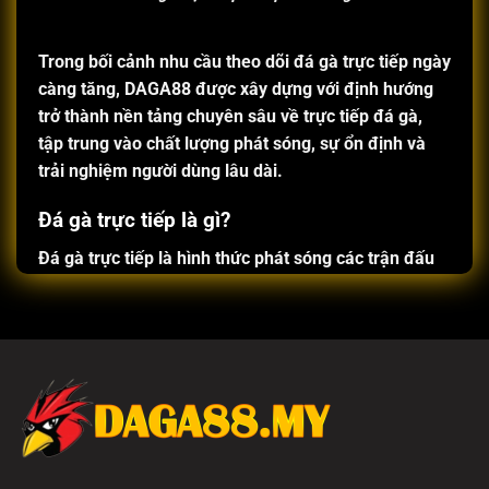
Trong bối cảnh nhu cầu theo dõi đá gà trực tiếp ngày
càng tăng, DAGA88 được xây dựng với định hướng
trở thành nền tảng chuyên sâu về trực tiếp đá gà,
tập trung vào chất lượng phát sóng, sự ổn định và
trải nghiệm người dùng lâu dài.
Đá gà trực tiếp là gì?
Đá gà trực tiếp là hình thức phát sóng các trận đấu
gà ngay tại thời điểm diễn ra, cho phép người xem
theo dõi toàn bộ diễn biến từ lúc chiến kê vào sới
cho đến khi phân định thắng thua. Khác với video
xem lại, trực tiếp đá gà mang tính thời điểm cao,
không chỉnh sửa, không cắt ghép và phản ánh đúng
thực tế trận đấu.
Hiện nay, các trận đá gà trực tiếp thường được tổ