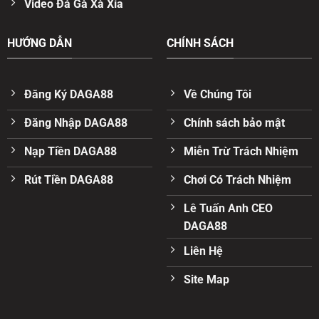
Video Đá Gà Xà Xía
Đá gà cựa sắt
HƯỚNG DẪN
CHÍNH SÁCH
Đá gà cựa sắt là hình thức thi đấu có nhịp độ nhanh,
ra đòn mạnh và kết quả phân định rõ ràng. Các trận
Đăng Ký DAGA88
Về Chúng Tôi
đá gà trực tiếp cựa sắt tại DAGA88 thường thu hút
lượng lớn người xem nhờ tính kịch tính cao.
Đăng Nhập DAGA88
Chính sách bảo mật
Đá gà cựa dao
Nạp Tiền DAGA88
Miễn Trừ Trách Nhiệm
Đá gà cựa dao đòi hỏi chiến kê có tốc độ, độ chính
Rút Tiền DAGA88
Chơi Có Trách Nhiệm
xác và khả năng né đòn tốt. Khi theo dõi trực tiếp đá
gà cựa dao, người xem dễ dàng cảm nhận được sự
Lê Tuấn Anh CEO
căng thẳng và dồn dập trong từng pha ra đòn.
DAGA88
Liên Hệ
Đá gà đòn
Khác với cựa sắt hay cựa dao, đá gà đòn thiên về
Site Map
sức bền, chiến thuật và khả năng chịu đòn. Xem đá
gà trực tiếp gà đòn giúp người theo dõi hiểu rõ hơn