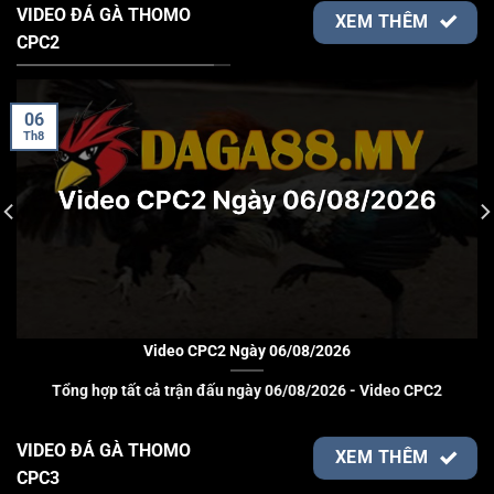
VIDEO ĐÁ GÀ THOMO
XEM THÊM
CPC2
06
Th8
Video CPC2 Ngày 06/08/2026
Tổng hợp tất cả trận đấu ngày 06/08/2026 - Video CPC2
VIDEO ĐÁ GÀ THOMO
XEM THÊM
CPC3