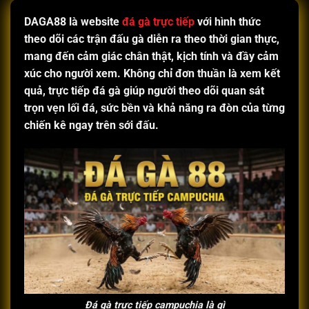
DAGA88 là website
đá gà trực tiếp
với hình thức
theo dõi các trận đấu gà diễn ra theo thời gian thực,
mang đến cảm giác chân thật, kịch tính và đầy cảm
xúc cho người xem. Không chỉ đơn thuần là xem kết
quả, trực tiếp đá gà giúp người theo dõi quan sát
trọn vẹn lối đá, sức bền và khả năng ra đòn của từng
chiến kê ngay trên sới đấu.
Đá gà trực tiếp campuchia là gì