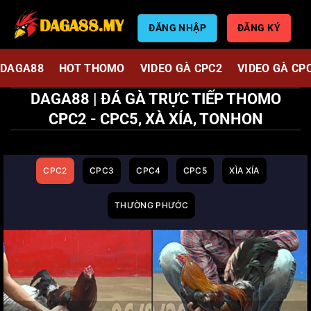
Bỏ
qua
ĐĂNG NHẬP
ĐĂNG KÝ
nội
dung
DAGA88
HOT THOMO
VIDEO GÀ CPC2
VIDEO GÀ CP
DAGA88 | ĐÁ GÀ TRỰC TIẾP THOMO
CPC2 - CPC5, XÀ XÍA, TONHON
CPC2
CPC3
CPC4
CPC5
XÌA XÍA
THƯỜNG PHƯỚC