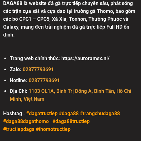
chức tại những trường gà lớn ở nước ngoài, với nhiều
DAGA88 là website
đá gà trực tiếp
chuyên sâu, phát sóng
hình thức thi đấu khác nhau, thu hút đông đảo người
các trận cựa sắt và cựa dao tại trường gà Thomo, bao gồm
xem mỗi ngày.
các bồ CPC1 – CPC5, Xà Xía, Tonhon, Thường Phước và
Galaxy, mang đến trải nghiệm đá gà trực tiếp Full HD ổn
Vì sao nên xem đá gà trực tiếp tại DAGA88?
định.
Trực tiếp đá gà ổn định, hình ảnh rõ nét
DAGA88 tập trung tối ưu hệ thống phát sóng để các
Trang web chính thức:
https://auroramsx.nl/
trận đá gà trực tiếp luôn duy trì độ mượt cao, hạn
Zalo:
02877793691
chế tối đa tình trạng giật lag, đứng hình hay lỗi
đường truyền – đặc biệt trong những thời điểm cao
Hotline:
02877793691
trào của trận đấu.
Địa Chỉ:
1103 QL1A, Bình Trị Đông A, Bình Tân, Hồ Chí
Minh, Việt Nam
Cập nhật liên tục các trận đá gà trong ngày
Các trận đá gà trực tiếp được cập nhật thường xuyên
Hashtag
:
#
dagatructiep #daga88 #trangchudaga88
theo khung giờ thi đấu, giúp người xem dễ dàng lựa
#daga88dagathomo #daga88tructiep
chọn và theo dõi mà không cần tìm kiếm rời rạc ở
#tructiepdaga #thomotructiep
nhiều nguồn khác nhau.