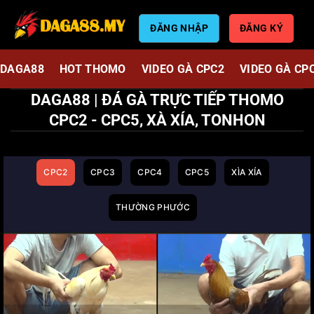
Bỏ
qua
ĐĂNG NHẬP
ĐĂNG KÝ
nội
dung
DAGA88
HOT THOMO
VIDEO GÀ CPC2
VIDEO GÀ CP
DAGA88 | ĐÁ GÀ TRỰC TIẾP THOMO
CPC2 - CPC5, XÀ XÍA, TONHON
CPC2
CPC3
CPC4
CPC5
XÌA XÍA
THƯỜNG PHƯỚC