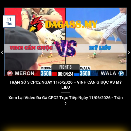
11
Th6
TRẬN SỐ 3 CPC2 NGÀY 11/6/2026 – VINH CẦN GIUỘC VS MỸ
LIỀU
Xem Lại Video Đá Gà CPC2 Trực Tiếp Ngày 11/06/2026 - Trận
2