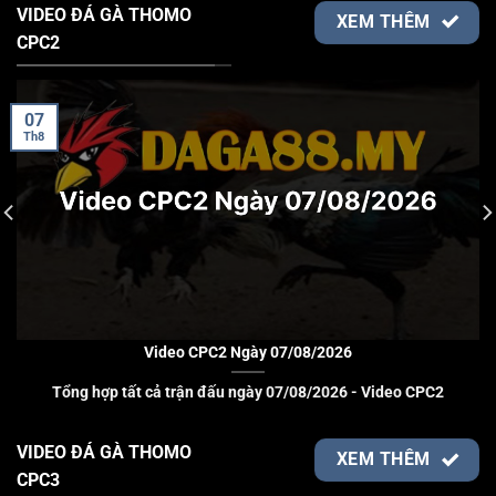
VIDEO ĐÁ GÀ THOMO
XEM THÊM
CPC2
07
Th8
Video CPC2 Ngày 07/08/2026
Tổng hợp tất cả trận đấu ngày 07/08/2026 - Video CPC2
VIDEO ĐÁ GÀ THOMO
XEM THÊM
CPC3