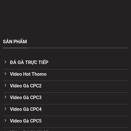
Nhịp độ nhanh, ra đòn
Đá gà
Người thích trận
mạnh, phân thắng thua rõ
cựa sắt
đấu kịch tính
ràng
Đá gà
Tốc độ cao, yêu cầu độ
Người thích xem
cựa
chính xác, diễn biến dồn
đá gà căng thẳng
dao
dập
SẢN PHẨM
Đá gà
Thiên về sức bền, chiến
Người muốn quan
đòn
thuật và chịu đòn
sát lối đá, thể lực
ĐÁ GÀ TRỰC TIẾP
Video Hot Thomo
Video Gà CPC2
Video Gà CPC3
Video Gà CPC4
Video Gà CPC5
Các bồ nổi bật tại ĐÁ Gà 88