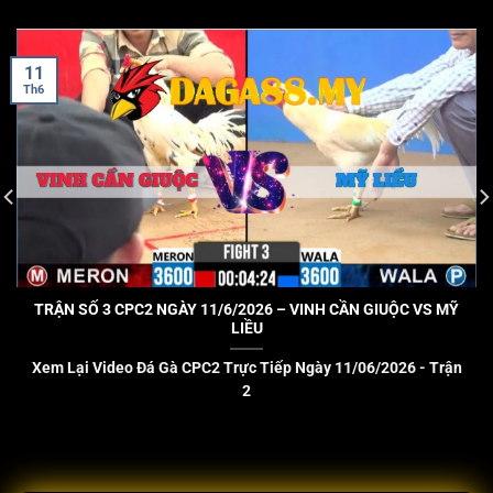
11
Th6
TRẬN SỐ 3 CPC2 NGÀY 11/6/2026 – VINH CẦN GIUỘC VS MỸ
LIỀU
Xem Lại Video Đá Gà CPC2 Trực Tiếp Ngày 11/06/2026 - Trận
2