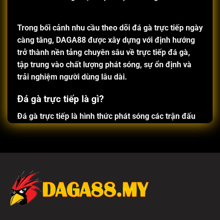
Trong bối cảnh nhu cầu theo dõi đá gà trực tiếp ngày
càng tăng, DAGA88 được xây dựng với định hướng
trở thành nền tảng chuyên sâu về trực tiếp đá gà,
tập trung vào chất lượng phát sóng, sự ổn định và
trải nghiệm người dùng lâu dài.
Đá gà trực tiếp là gì?
Đá gà trực tiếp là hình thức phát sóng các trận đấu
gà ngay tại thời điểm diễn ra, cho phép người xem
theo dõi toàn bộ diễn biến từ lúc chiến kê vào sới
cho đến khi phân định thắng thua. Khác với video
xem lại, trực tiếp đá gà mang tính thời điểm cao,
không chỉnh sửa, không cắt ghép và phản ánh đúng
thực tế trận đấu.
Hiện nay, các trận đá gà trực tiếp thường được tổ