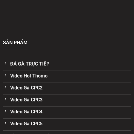
Nhịp độ nhanh, ra đòn
Đá gà
Người thích trận
mạnh, phân thắng thua rõ
cựa sắt
đấu kịch tính
ràng
Đá gà
Tốc độ cao, yêu cầu độ
Người thích xem
cựa
chính xác, diễn biến dồn
đá gà căng thẳng
dao
dập
SẢN PHẨM
Đá gà
Thiên về sức bền, chiến
Người muốn quan
đòn
thuật và chịu đòn
sát lối đá, thể lực
ĐÁ GÀ TRỰC TIẾP
Video Hot Thomo
Video Gà CPC2
Video Gà CPC3
Video Gà CPC4
Video Gà CPC5
Các bồ nổi bật tại ĐÁ Gà 88