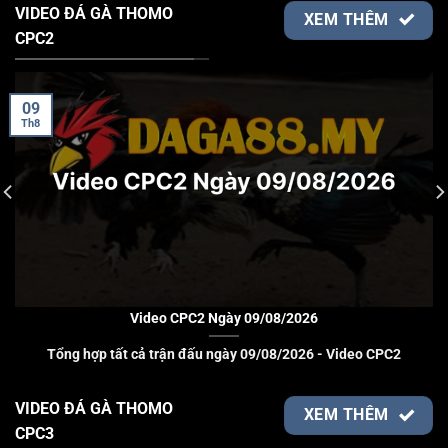
VIDEO ĐÁ GÀ THOMO
XEM THÊM
CPC2
09
Th8
Video CPC2 Ngày 09/08/2026
Tổng hợp tất cả trận đấu ngày 09/08/2026 - Video CPC2
VIDEO ĐÁ GÀ THOMO
XEM THÊM
CPC3