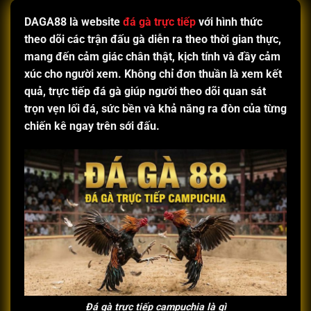
DAGA88 là website
đá gà trực tiếp
với hình thức
theo dõi các trận đấu gà diễn ra theo thời gian thực,
mang đến cảm giác chân thật, kịch tính và đầy cảm
xúc cho người xem. Không chỉ đơn thuần là xem kết
quả, trực tiếp đá gà giúp người theo dõi quan sát
trọn vẹn lối đá, sức bền và khả năng ra đòn của từng
chiến kê ngay trên sới đấu.
Đá gà trực tiếp campuchia là gì