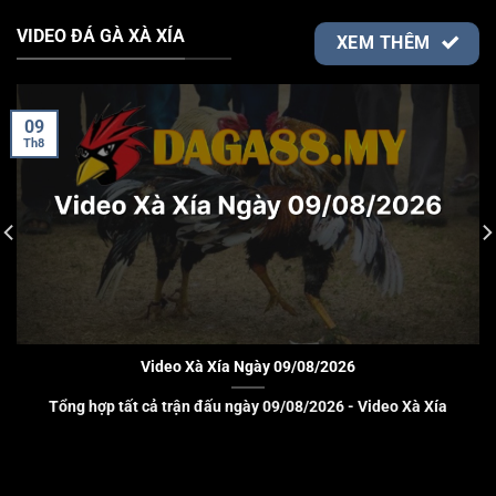
VIDEO ĐÁ GÀ XÀ XÍA
XEM THÊM
09
Th8
Video Xà Xía Ngày 09/08/2026
Tổng hợp tất cả trận đấu ngày 09/08/2026 - Video Xà Xía