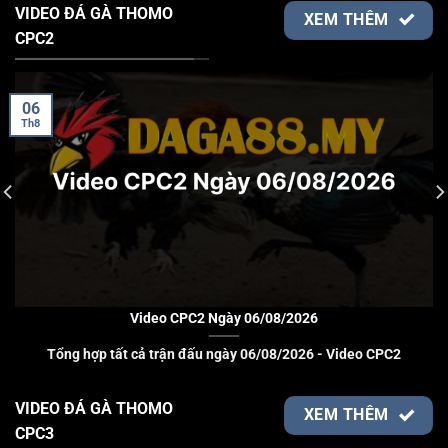
VIDEO ĐÁ GÀ THOMO
XEM THÊM
CPC2
06
Th8
Video CPC2 Ngày 06/08/2026
Tổng hợp tất cả trận đấu ngày 06/08/2026 - Video CPC2
VIDEO ĐÁ GÀ THOMO
XEM THÊM
CPC3