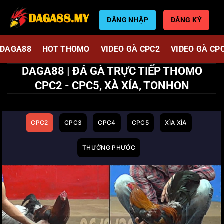
Bỏ
qua
ĐĂNG NHẬP
ĐĂNG KÝ
nội
dung
DAGA88
HOT THOMO
VIDEO GÀ CPC2
VIDEO GÀ CP
DAGA88 | ĐÁ GÀ TRỰC TIẾP THOMO
CPC2 - CPC5, XÀ XÍA, TONHON
CPC2
CPC3
CPC4
CPC5
XÌA XÍA
THƯỜNG PHƯỚC