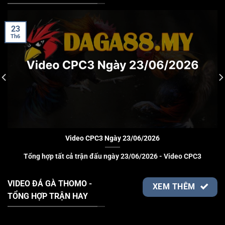
23
Th6
Video CPC3 Ngày 23/06/2026
Tổng hợp tất cả trận đấu ngày 23/06/2026 - Video CPC3
VIDEO ĐÁ GÀ THOMO -
XEM THÊM
TỔNG HỢP TRẬN HAY