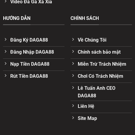
Video Đá Gà Xà Xía
Đá gà cựa sắt
HƯỚNG DẪN
CHÍNH SÁCH
Đá gà cựa sắt là hình thức thi đấu có nhịp độ nhanh,
ra đòn mạnh và kết quả phân định rõ ràng. Các trận
Đăng Ký DAGA88
Về Chúng Tôi
đá gà trực tiếp cựa sắt tại DAGA88 thường thu hút
lượng lớn người xem nhờ tính kịch tính cao.
Đăng Nhập DAGA88
Chính sách bảo mật
Đá gà cựa dao
Nạp Tiền DAGA88
Miễn Trừ Trách Nhiệm
Đá gà cựa dao đòi hỏi chiến kê có tốc độ, độ chính
Rút Tiền DAGA88
Chơi Có Trách Nhiệm
xác và khả năng né đòn tốt. Khi theo dõi trực tiếp đá
gà cựa dao, người xem dễ dàng cảm nhận được sự
Lê Tuấn Anh CEO
căng thẳng và dồn dập trong từng pha ra đòn.
DAGA88
Liên Hệ
Đá gà đòn
Khác với cựa sắt hay cựa dao, đá gà đòn thiên về
Site Map
sức bền, chiến thuật và khả năng chịu đòn. Xem đá
gà trực tiếp gà đòn giúp người theo dõi hiểu rõ hơn