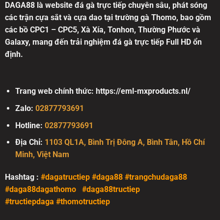
chức tại những trường gà lớn ở nước ngoài, với nhiều
DAGA88 là website
đá gà trực tiếp
chuyên sâu, phát sóng
hình thức thi đấu khác nhau, thu hút đông đảo người
các trận cựa sắt và cựa dao tại trường gà Thomo, bao gồm
xem mỗi ngày.
các bồ CPC1 – CPC5, Xà Xía, Tonhon, Thường Phước và
Galaxy, mang đến trải nghiệm đá gà trực tiếp Full HD ổn
Vì sao nên xem đá gà trực tiếp tại DAGA88?
định.
Trực tiếp đá gà ổn định, hình ảnh rõ nét
DAGA88 tập trung tối ưu hệ thống phát sóng để các
Trang web chính thức:
https://eml-mxproducts.nl/
trận đá gà trực tiếp luôn duy trì độ mượt cao, hạn
Zalo:
02877793691
chế tối đa tình trạng giật lag, đứng hình hay lỗi
đường truyền – đặc biệt trong những thời điểm cao
Hotline:
02877793691
trào của trận đấu.
Địa Chỉ:
1103 QL1A, Bình Trị Đông A, Bình Tân, Hồ Chí
Minh, Việt Nam
Cập nhật liên tục các trận đá gà trong ngày
Các trận đá gà trực tiếp được cập nhật thường xuyên
Hashtag
:
#
dagatructiep #daga88 #trangchudaga88
theo khung giờ thi đấu, giúp người xem dễ dàng lựa
#daga88dagathomo #daga88tructiep
chọn và theo dõi mà không cần tìm kiếm rời rạc ở
#tructiepdaga #thomotructiep
nhiều nguồn khác nhau.