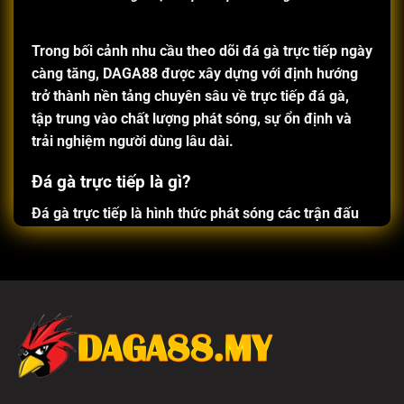
Trong bối cảnh nhu cầu theo dõi đá gà trực tiếp ngày
càng tăng, DAGA88 được xây dựng với định hướng
trở thành nền tảng chuyên sâu về trực tiếp đá gà,
tập trung vào chất lượng phát sóng, sự ổn định và
trải nghiệm người dùng lâu dài.
Đá gà trực tiếp là gì?
Đá gà trực tiếp là hình thức phát sóng các trận đấu
gà ngay tại thời điểm diễn ra, cho phép người xem
theo dõi toàn bộ diễn biến từ lúc chiến kê vào sới
cho đến khi phân định thắng thua. Khác với video
xem lại, trực tiếp đá gà mang tính thời điểm cao,
không chỉnh sửa, không cắt ghép và phản ánh đúng
thực tế trận đấu.
Hiện nay, các trận đá gà trực tiếp thường được tổ