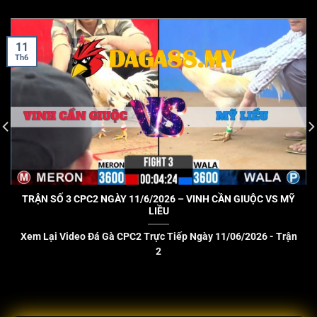
11
Th6
TRẬN SỐ 3 CPC2 NGÀY 11/6/2026 – VINH CẦN GIUỘC VS MỸ
LIỀU
Xem Lại Video Đá Gà CPC2 Trực Tiếp Ngày 11/06/2026 - Trận
2