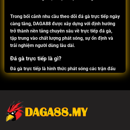
Trong bối cảnh nhu cầu theo dõi đá gà trực tiếp ngày
càng tăng, DAGA88 được xây dựng với định hướng
trở thành nền tảng chuyên sâu về trực tiếp đá gà,
tập trung vào chất lượng phát sóng, sự ổn định và
trải nghiệm người dùng lâu dài.
Đá gà trực tiếp là gì?
Đá gà trực tiếp là hình thức phát sóng các trận đấu
gà ngay tại thời điểm diễn ra, cho phép người xem
theo dõi toàn bộ diễn biến từ lúc chiến kê vào sới
cho đến khi phân định thắng thua. Khác với video
xem lại, trực tiếp đá gà mang tính thời điểm cao,
không chỉnh sửa, không cắt ghép và phản ánh đúng
thực tế trận đấu.
Hiện nay, các trận đá gà trực tiếp thường được tổ