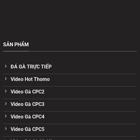
Nhịp độ nhanh, ra đòn
Đá gà
Người thích trận
mạnh, phân thắng thua rõ
cựa sắt
đấu kịch tính
ràng
Đá gà
Tốc độ cao, yêu cầu độ
Người thích xem
cựa
chính xác, diễn biến dồn
đá gà căng thẳng
dao
dập
SẢN PHẨM
Đá gà
Thiên về sức bền, chiến
Người muốn quan
đòn
thuật và chịu đòn
sát lối đá, thể lực
ĐÁ GÀ TRỰC TIẾP
Video Hot Thomo
Video Gà CPC2
Video Gà CPC3
Video Gà CPC4
Video Gà CPC5
Các bồ nổi bật tại ĐÁ Gà 88