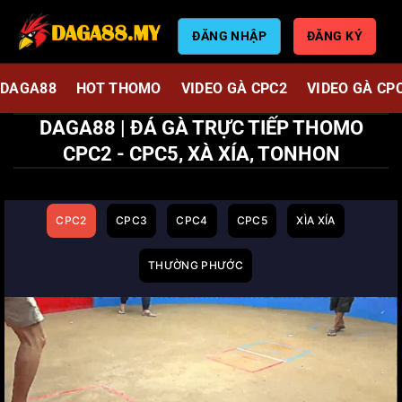
Bỏ
qua
ĐĂNG NHẬP
ĐĂNG KÝ
nội
dung
DAGA88
HOT THOMO
VIDEO GÀ CPC2
VIDEO GÀ CP
DAGA88 | ĐÁ GÀ TRỰC TIẾP THOMO
CPC2 - CPC5, XÀ XÍA, TONHON
CPC2
CPC3
CPC4
CPC5
XÌA XÍA
THƯỜNG PHƯỚC