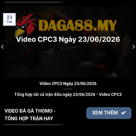
23
Th6
Video CPC3 Ngày 23/06/2026
Tổng hợp tất cả trận đấu ngày 23/06/2026 - Video CPC3
VIDEO ĐÁ GÀ THOMO -
XEM THÊM
TỔNG HỢP TRẬN HAY