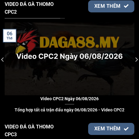
VIDEO ĐÁ GÀ THOMO
XEM THÊM
CPC2
06
Th8
Video CPC2 Ngày 06/08/2026
Tổng hợp tất cả trận đấu ngày 06/08/2026 - Video CPC2
VIDEO ĐÁ GÀ THOMO
XEM THÊM
CPC3