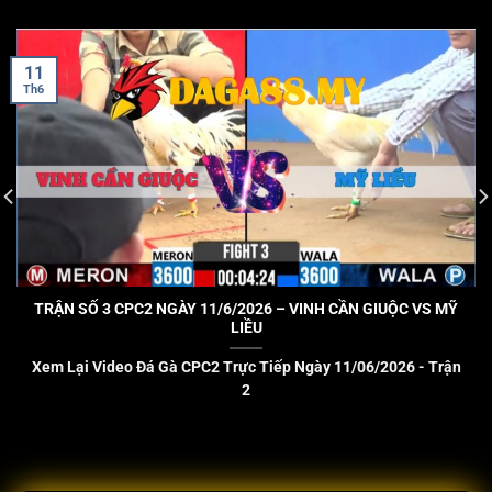
11
Th6
TRẬN SỐ 3 CPC2 NGÀY 11/6/2026 – VINH CẦN GIUỘC VS MỸ
LIỀU
Xem Lại Video Đá Gà CPC2 Trực Tiếp Ngày 11/06/2026 - Trận
2