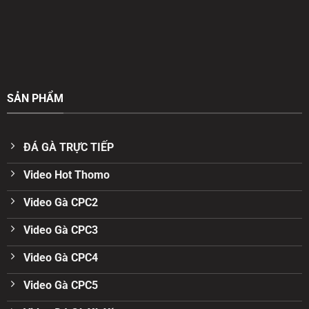
Nhịp độ nhanh, ra đòn
Đá gà
Người thích trận
mạnh, phân thắng thua rõ
cựa sắt
đấu kịch tính
ràng
Đá gà
Tốc độ cao, yêu cầu độ
Người thích xem
cựa
chính xác, diễn biến dồn
đá gà căng thẳng
dao
dập
SẢN PHẨM
Đá gà
Thiên về sức bền, chiến
Người muốn quan
đòn
thuật và chịu đòn
sát lối đá, thể lực
ĐÁ GÀ TRỰC TIẾP
Video Hot Thomo
Video Gà CPC2
Video Gà CPC3
Video Gà CPC4
Video Gà CPC5
Các bồ nổi bật tại ĐÁ Gà 88