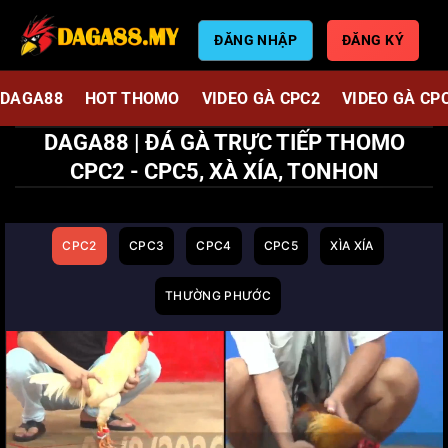
Bỏ
qua
ĐĂNG NHẬP
ĐĂNG KÝ
nội
dung
DAGA88
HOT THOMO
VIDEO GÀ CPC2
VIDEO GÀ CP
DAGA88 | ĐÁ GÀ TRỰC TIẾP THOMO
CPC2 - CPC5, XÀ XÍA, TONHON
CPC2
CPC3
CPC4
CPC5
XÌA XÍA
THƯỜNG PHƯỚC