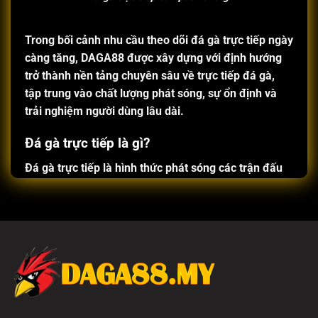
Trong bối cảnh nhu cầu theo dõi đá gà trực tiếp ngày
càng tăng, DAGA88 được xây dựng với định hướng
trở thành nền tảng chuyên sâu về trực tiếp đá gà,
tập trung vào chất lượng phát sóng, sự ổn định và
trải nghiệm người dùng lâu dài.
Đá gà trực tiếp là gì?
Đá gà trực tiếp là hình thức phát sóng các trận đấu
gà ngay tại thời điểm diễn ra, cho phép người xem
theo dõi toàn bộ diễn biến từ lúc chiến kê vào sới
cho đến khi phân định thắng thua. Khác với video
xem lại, trực tiếp đá gà mang tính thời điểm cao,
không chỉnh sửa, không cắt ghép và phản ánh đúng
thực tế trận đấu.
Hiện nay, các trận đá gà trực tiếp thường được tổ