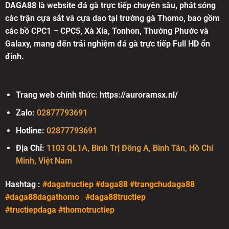
chức tại những trường gà lớn ở nước ngoài, với nhiều
DAGA88 là website
đá gà trực tiếp
chuyên sâu, phát sóng
hình thức thi đấu khác nhau, thu hút đông đảo người
các trận cựa sắt và cựa dao tại trường gà Thomo, bao gồm
xem mỗi ngày.
các bồ CPC1 – CPC5, Xà Xía, Tonhon, Thường Phước và
Galaxy, mang đến trải nghiệm đá gà trực tiếp Full HD ổn
Vì sao nên xem đá gà trực tiếp tại DAGA88?
định.
Trực tiếp đá gà ổn định, hình ảnh rõ nét
DAGA88 tập trung tối ưu hệ thống phát sóng để các
Trang web chính thức:
https://auroramsx.nl/
trận đá gà trực tiếp luôn duy trì độ mượt cao, hạn
Zalo:
02877793691
chế tối đa tình trạng giật lag, đứng hình hay lỗi
đường truyền – đặc biệt trong những thời điểm cao
Hotline:
02877793691
trào của trận đấu.
Địa Chỉ:
1103 QL1A, Bình Trị Đông A, Bình Tân, Hồ Chí
Minh, Việt Nam
Cập nhật liên tục các trận đá gà trong ngày
Các trận đá gà trực tiếp được cập nhật thường xuyên
Hashtag
:
#
dagatructiep #daga88 #trangchudaga88
theo khung giờ thi đấu, giúp người xem dễ dàng lựa
#daga88dagathomo #daga88tructiep
chọn và theo dõi mà không cần tìm kiếm rời rạc ở
#tructiepdaga #thomotructiep
nhiều nguồn khác nhau.