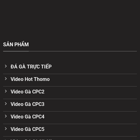
Nhịp độ nhanh, ra đòn
Đá gà
Người thích trận
mạnh, phân thắng thua rõ
cựa sắt
đấu kịch tính
ràng
Đá gà
Tốc độ cao, yêu cầu độ
Người thích xem
cựa
chính xác, diễn biến dồn
đá gà căng thẳng
dao
dập
SẢN PHẨM
Đá gà
Thiên về sức bền, chiến
Người muốn quan
đòn
thuật và chịu đòn
sát lối đá, thể lực
ĐÁ GÀ TRỰC TIẾP
Video Hot Thomo
Video Gà CPC2
Video Gà CPC3
Video Gà CPC4
Video Gà CPC5
Các bồ nổi bật tại ĐÁ Gà 88