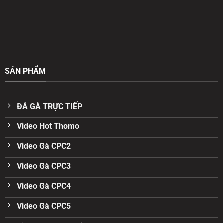
Nhịp độ nhanh, ra đòn
Đá gà
Người thích trận
mạnh, phân thắng thua rõ
cựa sắt
đấu kịch tính
ràng
Đá gà
Tốc độ cao, yêu cầu độ
Người thích xem
cựa
chính xác, diễn biến dồn
đá gà căng thẳng
dao
dập
SẢN PHẨM
Đá gà
Thiên về sức bền, chiến
Người muốn quan
đòn
thuật và chịu đòn
sát lối đá, thể lực
ĐÁ GÀ TRỰC TIẾP
Video Hot Thomo
Video Gà CPC2
Video Gà CPC3
Video Gà CPC4
Video Gà CPC5
Các bồ nổi bật tại ĐÁ Gà 88