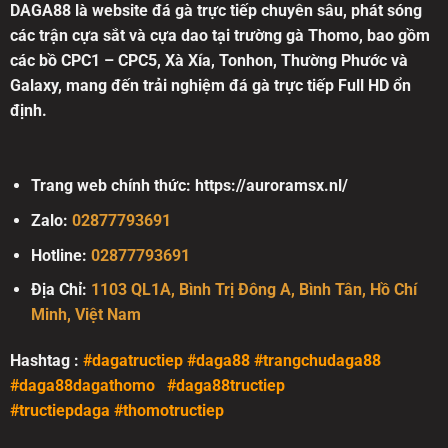
chức tại những trường gà lớn ở nước ngoài, với nhiều
DAGA88 là website
đá gà trực tiếp
chuyên sâu, phát sóng
hình thức thi đấu khác nhau, thu hút đông đảo người
các trận cựa sắt và cựa dao tại trường gà Thomo, bao gồm
xem mỗi ngày.
các bồ CPC1 – CPC5, Xà Xía, Tonhon, Thường Phước và
Galaxy, mang đến trải nghiệm đá gà trực tiếp Full HD ổn
Vì sao nên xem đá gà trực tiếp tại DAGA88?
định.
Trực tiếp đá gà ổn định, hình ảnh rõ nét
DAGA88 tập trung tối ưu hệ thống phát sóng để các
Trang web chính thức:
https://auroramsx.nl/
trận đá gà trực tiếp luôn duy trì độ mượt cao, hạn
Zalo:
02877793691
chế tối đa tình trạng giật lag, đứng hình hay lỗi
đường truyền – đặc biệt trong những thời điểm cao
Hotline:
02877793691
trào của trận đấu.
Địa Chỉ:
1103 QL1A, Bình Trị Đông A, Bình Tân, Hồ Chí
Minh, Việt Nam
Cập nhật liên tục các trận đá gà trong ngày
Các trận đá gà trực tiếp được cập nhật thường xuyên
Hashtag
:
#
dagatructiep #daga88 #trangchudaga88
theo khung giờ thi đấu, giúp người xem dễ dàng lựa
#daga88dagathomo #daga88tructiep
chọn và theo dõi mà không cần tìm kiếm rời rạc ở
#tructiepdaga #thomotructiep
nhiều nguồn khác nhau.