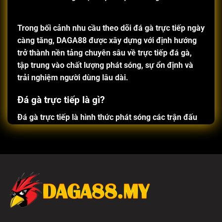
Trong bối cảnh nhu cầu theo dõi đá gà trực tiếp ngày
càng tăng, DAGA88 được xây dựng với định hướng
trở thành nền tảng chuyên sâu về trực tiếp đá gà,
tập trung vào chất lượng phát sóng, sự ổn định và
trải nghiệm người dùng lâu dài.
Đá gà trực tiếp là gì?
Đá gà trực tiếp là hình thức phát sóng các trận đấu
gà ngay tại thời điểm diễn ra, cho phép người xem
theo dõi toàn bộ diễn biến từ lúc chiến kê vào sới
cho đến khi phân định thắng thua. Khác với video
xem lại, trực tiếp đá gà mang tính thời điểm cao,
không chỉnh sửa, không cắt ghép và phản ánh đúng
thực tế trận đấu.
Hiện nay, các trận đá gà trực tiếp thường được tổ