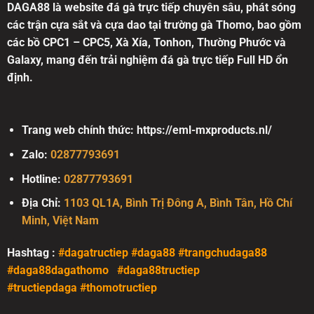
chức tại những trường gà lớn ở nước ngoài, với nhiều
DAGA88 là website
đá gà trực tiếp
chuyên sâu, phát sóng
hình thức thi đấu khác nhau, thu hút đông đảo người
các trận cựa sắt và cựa dao tại trường gà Thomo, bao gồm
xem mỗi ngày.
các bồ CPC1 – CPC5, Xà Xía, Tonhon, Thường Phước và
Galaxy, mang đến trải nghiệm đá gà trực tiếp Full HD ổn
Vì sao nên xem đá gà trực tiếp tại DAGA88?
định.
Trực tiếp đá gà ổn định, hình ảnh rõ nét
DAGA88 tập trung tối ưu hệ thống phát sóng để các
Trang web chính thức:
https://eml-mxproducts.nl/
trận đá gà trực tiếp luôn duy trì độ mượt cao, hạn
Zalo:
02877793691
chế tối đa tình trạng giật lag, đứng hình hay lỗi
đường truyền – đặc biệt trong những thời điểm cao
Hotline:
02877793691
trào của trận đấu.
Địa Chỉ:
1103 QL1A, Bình Trị Đông A, Bình Tân, Hồ Chí
Minh, Việt Nam
Cập nhật liên tục các trận đá gà trong ngày
Các trận đá gà trực tiếp được cập nhật thường xuyên
Hashtag
:
#
dagatructiep #daga88 #trangchudaga88
theo khung giờ thi đấu, giúp người xem dễ dàng lựa
#daga88dagathomo #daga88tructiep
chọn và theo dõi mà không cần tìm kiếm rời rạc ở
#tructiepdaga #thomotructiep
nhiều nguồn khác nhau.