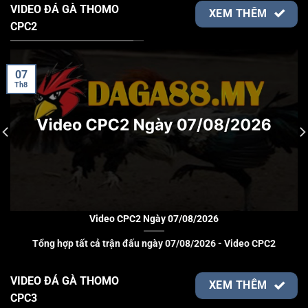
VIDEO ĐÁ GÀ THOMO
XEM THÊM
CPC2
07
Th8
Video CPC2 Ngày 07/08/2026
Tổng hợp tất cả trận đấu ngày 07/08/2026 - Video CPC2
VIDEO ĐÁ GÀ THOMO
XEM THÊM
CPC3