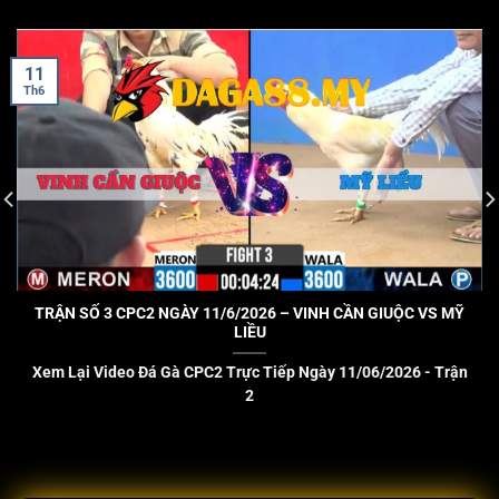
11
Th6
TRẬN SỐ 3 CPC2 NGÀY 11/6/2026 – VINH CẦN GIUỘC VS MỸ
LIỀU
Xem Lại Video Đá Gà CPC2 Trực Tiếp Ngày 11/06/2026 - Trận
2