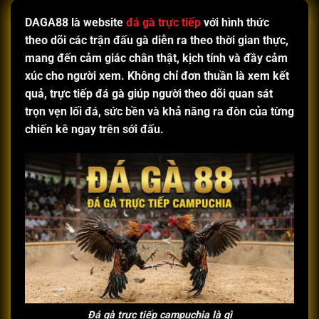
DAGA88 là website
đá gà trực tiếp
với hình thức
theo dõi các trận đấu gà diễn ra theo thời gian thực,
mang đến cảm giác chân thật, kịch tính và đầy cảm
xúc cho người xem. Không chỉ đơn thuần là xem kết
quả, trực tiếp đá gà giúp người theo dõi quan sát
trọn vẹn lối đá, sức bền và khả năng ra đòn của từng
chiến kê ngay trên sới đấu.
Đá gà trực tiếp campuchia là gì