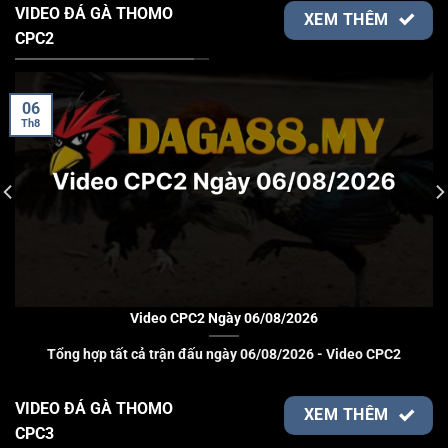
VIDEO ĐÁ GÀ THOMO
XEM THÊM
CPC2
06
Th8
Video CPC2 Ngày 06/08/2026
Tổng hợp tất cả trận đấu ngày 06/08/2026 - Video CPC2
VIDEO ĐÁ GÀ THOMO
XEM THÊM
CPC3