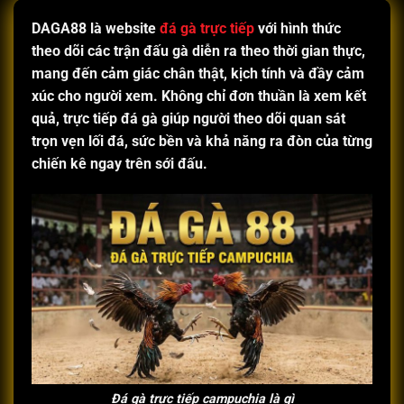
DAGA88 là website
đá gà trực tiếp
với hình thức
theo dõi các trận đấu gà diễn ra theo thời gian thực,
mang đến cảm giác chân thật, kịch tính và đầy cảm
xúc cho người xem. Không chỉ đơn thuần là xem kết
quả, trực tiếp đá gà giúp người theo dõi quan sát
trọn vẹn lối đá, sức bền và khả năng ra đòn của từng
chiến kê ngay trên sới đấu.
Đá gà trực tiếp campuchia là gì