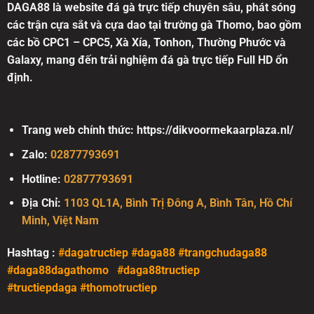
chức tại những trường gà lớn ở nước ngoài, với nhiều
DAGA88 là website
đá gà trực tiếp
chuyên sâu, phát sóng
hình thức thi đấu khác nhau, thu hút đông đảo người
các trận cựa sắt và cựa dao tại trường gà Thomo, bao gồm
xem mỗi ngày.
các bồ CPC1 – CPC5, Xà Xía, Tonhon, Thường Phước và
Galaxy, mang đến trải nghiệm đá gà trực tiếp Full HD ổn
Vì sao nên xem đá gà trực tiếp tại DAGA88?
định.
Trực tiếp đá gà ổn định, hình ảnh rõ nét
DAGA88 tập trung tối ưu hệ thống phát sóng để các
Trang web chính thức:
https://dikvoormekaarplaza.nl/
trận đá gà trực tiếp luôn duy trì độ mượt cao, hạn
Zalo:
02877793691
chế tối đa tình trạng giật lag, đứng hình hay lỗi
đường truyền – đặc biệt trong những thời điểm cao
Hotline:
02877793691
trào của trận đấu.
Địa Chỉ:
1103 QL1A, Bình Trị Đông A, Bình Tân, Hồ Chí
Minh, Việt Nam
Cập nhật liên tục các trận đá gà trong ngày
Các trận đá gà trực tiếp được cập nhật thường xuyên
Hashtag
:
#
dagatructiep #daga88 #trangchudaga88
theo khung giờ thi đấu, giúp người xem dễ dàng lựa
#daga88dagathomo #daga88tructiep
chọn và theo dõi mà không cần tìm kiếm rời rạc ở
#tructiepdaga #thomotructiep
nhiều nguồn khác nhau.