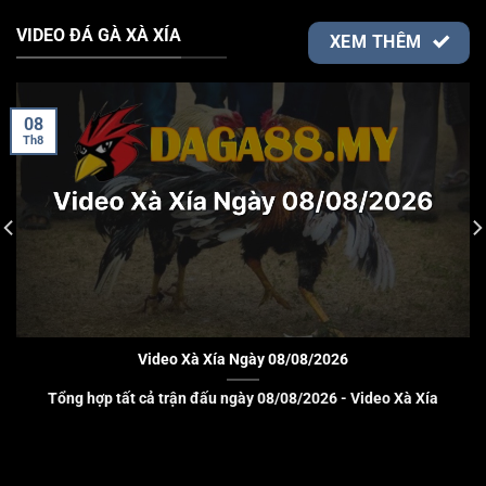
VIDEO ĐÁ GÀ XÀ XÍA
XEM THÊM
08
Th8
Video Xà Xía Ngày 08/08/2026
Tổng hợp tất cả trận đấu ngày 08/08/2026 - Video Xà Xía