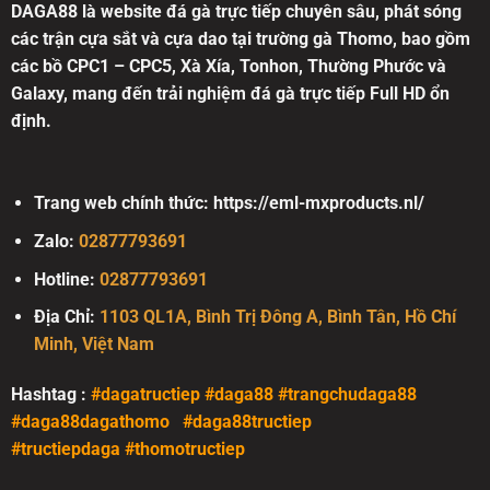
chức tại những trường gà lớn ở nước ngoài, với nhiều
DAGA88 là website
đá gà trực tiếp
chuyên sâu, phát sóng
hình thức thi đấu khác nhau, thu hút đông đảo người
các trận cựa sắt và cựa dao tại trường gà Thomo, bao gồm
xem mỗi ngày.
các bồ CPC1 – CPC5, Xà Xía, Tonhon, Thường Phước và
Galaxy, mang đến trải nghiệm đá gà trực tiếp Full HD ổn
Vì sao nên xem đá gà trực tiếp tại DAGA88?
định.
Trực tiếp đá gà ổn định, hình ảnh rõ nét
DAGA88 tập trung tối ưu hệ thống phát sóng để các
Trang web chính thức:
https://eml-mxproducts.nl/
trận đá gà trực tiếp luôn duy trì độ mượt cao, hạn
Zalo:
02877793691
chế tối đa tình trạng giật lag, đứng hình hay lỗi
đường truyền – đặc biệt trong những thời điểm cao
Hotline:
02877793691
trào của trận đấu.
Địa Chỉ:
1103 QL1A, Bình Trị Đông A, Bình Tân, Hồ Chí
Minh, Việt Nam
Cập nhật liên tục các trận đá gà trong ngày
Các trận đá gà trực tiếp được cập nhật thường xuyên
Hashtag
:
#
dagatructiep #daga88 #trangchudaga88
theo khung giờ thi đấu, giúp người xem dễ dàng lựa
#daga88dagathomo #daga88tructiep
chọn và theo dõi mà không cần tìm kiếm rời rạc ở
#tructiepdaga #thomotructiep
nhiều nguồn khác nhau.