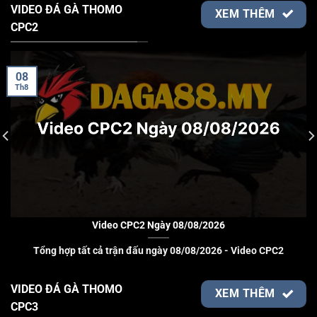
VIDEO ĐÁ GÀ THOMO
XEM THÊM
CPC2
08
Th8
Video CPC2 Ngày 08/08/2026
Tổng hợp tất cả trận đấu ngày 08/08/2026 - Video CPC2
VIDEO ĐÁ GÀ THOMO
XEM THÊM
CPC3