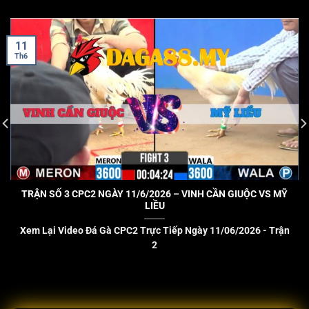
11
Th6
TRẬN SỐ 3 CPC2 NGÀY 11/6/2026 – VINH CẦN GIUỘC VS MỸ
LIỀU
Xem Lại Video Đá Gà CPC2 Trực Tiếp Ngày 11/06/2026 - Trận
2