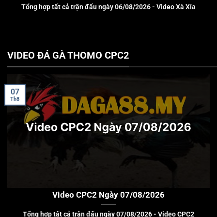
Tổng hợp tất cả trận đấu ngày 06/08/2026 - Video Xà Xía
VIDEO ĐÁ GÀ THOMO CPC2
07
Th8
Video CPC2 Ngày 07/08/2026
Tổng hợp tất cả trận đấu ngày 07/08/2026 - Video CPC2