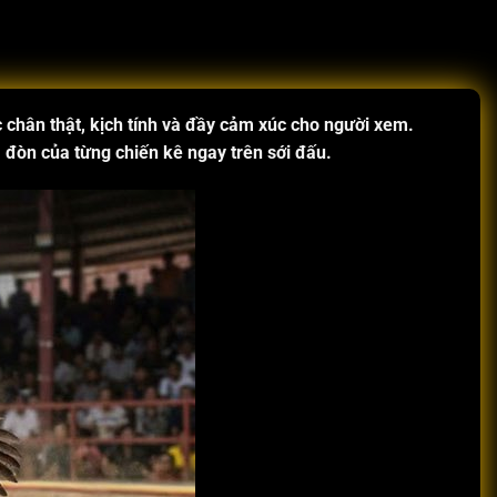
c chân thật, kịch tính và đầy cảm xúc cho người xem.
a đòn của từng chiến kê ngay trên sới đấu.