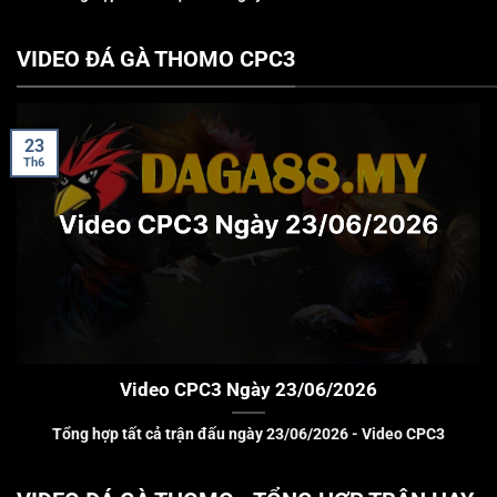
VIDEO ĐÁ GÀ THOMO CPC3
23
Th6
Video CPC3 Ngày 23/06/2026
Tổng hợp tất cả trận đấu ngày 23/06/2026 - Video CPC3