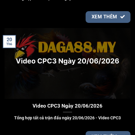
XEM THÊM
20
Th6
Video CPC3 Ngày 20/06/2026
Tổng hợp tất cả trận đấu ngày 20/06/2026 - Video CPC3