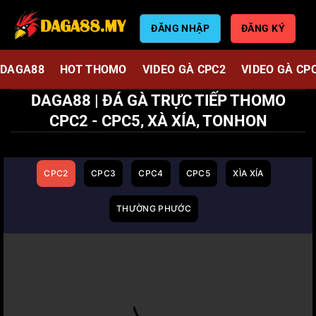
Bỏ
qua
ĐĂNG NHẬP
ĐĂNG KÝ
nội
dung
DAGA88
HOT THOMO
VIDEO GÀ CPC2
VIDEO GÀ CP
DAGA88 | ĐÁ GÀ TRỰC TIẾP THOMO
CPC2 - CPC5, XÀ XÍA, TONHON
CPC2
CPC3
CPC4
CPC5
XÌA XÍA
THƯỜNG PHƯỚC