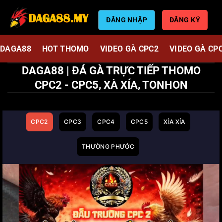
Bỏ
qua
ĐĂNG NHẬP
ĐĂNG KÝ
nội
dung
DAGA88
HOT THOMO
VIDEO GÀ CPC2
VIDEO GÀ CP
DAGA88 | ĐÁ GÀ TRỰC TIẾP THOMO
CPC2 - CPC5, XÀ XÍA, TONHON
CPC2
CPC3
CPC4
CPC5
XÌA XÍA
THƯỜNG PHƯỚC