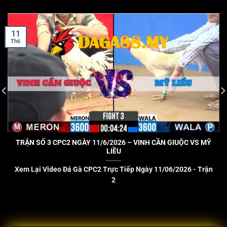
11
Th6
TRẬN SỐ 3 CPC2 NGÀY 11/6/2026 – VINH CẦN GIUỘC VS MỸ
LIỀU
Xem Lại Video Đá Gà CPC2 Trực Tiếp Ngày 11/06/2026 - Trận
2