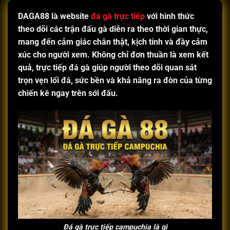
DAGA88 là website
đá gà trực tiếp
với hình thức
theo dõi các trận đấu gà diễn ra theo thời gian thực,
mang đến cảm giác chân thật, kịch tính và đầy cảm
xúc cho người xem. Không chỉ đơn thuần là xem kết
quả, trực tiếp đá gà giúp người theo dõi quan sát
trọn vẹn lối đá, sức bền và khả năng ra đòn của từng
chiến kê ngay trên sới đấu.
Đá gà trực tiếp campuchia là gì