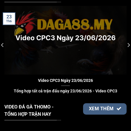
23
Th6
Video CPC3 Ngày 23/06/2026
Tổng hợp tất cả trận đấu ngày 23/06/2026 - Video CPC3
VIDEO ĐÁ GÀ THOMO -
XEM THÊM
TỔNG HỢP TRẬN HAY