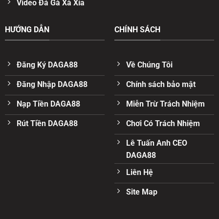
Video Đá Gà Xà Xía
Đá gà cựa sắt
HƯỚNG DẪN
CHÍNH SÁCH
Đá gà cựa sắt là hình thức thi đấu có nhịp độ nhanh,
ra đòn mạnh và kết quả phân định rõ ràng. Các trận
Đăng Ký DAGA88
Về Chúng Tôi
đá gà trực tiếp cựa sắt tại DAGA88 thường thu hút
lượng lớn người xem nhờ tính kịch tính cao.
Đăng Nhập DAGA88
Chính sách bảo mật
Đá gà cựa dao
Nạp Tiền DAGA88
Miễn Trừ Trách Nhiệm
Đá gà cựa dao đòi hỏi chiến kê có tốc độ, độ chính
Rút Tiền DAGA88
Chơi Có Trách Nhiệm
xác và khả năng né đòn tốt. Khi theo dõi trực tiếp đá
gà cựa dao, người xem dễ dàng cảm nhận được sự
Lê Tuấn Anh CEO
căng thẳng và dồn dập trong từng pha ra đòn.
DAGA88
Liên Hệ
Đá gà đòn
Khác với cựa sắt hay cựa dao, đá gà đòn thiên về
Site Map
sức bền, chiến thuật và khả năng chịu đòn. Xem đá
gà trực tiếp gà đòn giúp người theo dõi hiểu rõ hơn