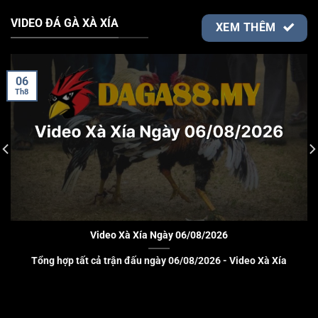
VIDEO ĐÁ GÀ XÀ XÍA
XEM THÊM
06
Th8
Video Xà Xía Ngày 06/08/2026
Tổng hợp tất cả trận đấu ngày 06/08/2026 - Video Xà Xía