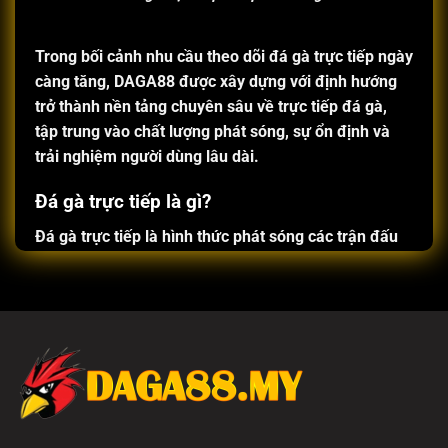
Trong bối cảnh nhu cầu theo dõi đá gà trực tiếp ngày
càng tăng, DAGA88 được xây dựng với định hướng
trở thành nền tảng chuyên sâu về trực tiếp đá gà,
tập trung vào chất lượng phát sóng, sự ổn định và
trải nghiệm người dùng lâu dài.
Đá gà trực tiếp là gì?
Đá gà trực tiếp là hình thức phát sóng các trận đấu
gà ngay tại thời điểm diễn ra, cho phép người xem
theo dõi toàn bộ diễn biến từ lúc chiến kê vào sới
cho đến khi phân định thắng thua. Khác với video
xem lại, trực tiếp đá gà mang tính thời điểm cao,
không chỉnh sửa, không cắt ghép và phản ánh đúng
thực tế trận đấu.
Hiện nay, các trận đá gà trực tiếp thường được tổ