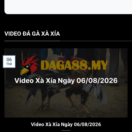
VIDEO ĐÁ GÀ XÀ XÍA
06
Th8
Video Xà Xía Ngày 06/08/2026