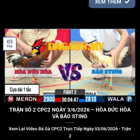
XEM THÊM
03
Th6
TRẬN SỐ 2 CPC2 NGÀY 3/6/2026 – HÒA ĐỨC HÒA
VÀ BẢO STING
Xem Lại Video Đá Gà CPC2 Trực Tiếp Ngày 03/06/2026 - Trận
2