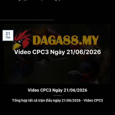
21
Th6
Video CPC3 Ngày 21/06/2026
Tổng hợp tất cả trận đấu ngày 21/06/2026 - Video CPC3