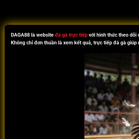
DAGA88 là website
đá gà trực tiếp
với hình thức theo dõi
Không chỉ đơn thuần là xem kết quả, trực tiếp đá gà giúp 