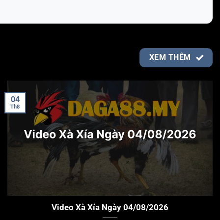
XEM THÊM
04
Th8
Video Xà Xía Ngày 04/08/2026