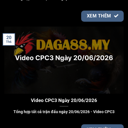
XEM THÊM
20
Th6
Video CPC3 Ngày 20/06/2026
Tổng hợp tất cả trận đấu ngày 20/06/2026 - Video CPC3