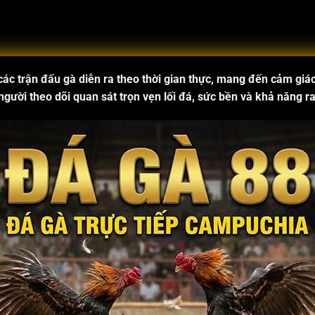
 các trận đấu gà diễn ra theo thời gian thực, mang đến cảm giá
người theo dõi quan sát trọn vẹn lối đá, sức bền và khả năng r