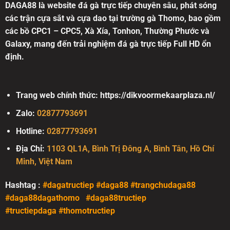
chức tại những trường gà lớn ở nước ngoài, với nhiều
DAGA88 là website
đá gà trực tiếp
chuyên sâu, phát sóng
hình thức thi đấu khác nhau, thu hút đông đảo người
các trận cựa sắt và cựa dao tại trường gà Thomo, bao gồm
xem mỗi ngày.
các bồ CPC1 – CPC5, Xà Xía, Tonhon, Thường Phước và
Galaxy, mang đến trải nghiệm đá gà trực tiếp Full HD ổn
Vì sao nên xem đá gà trực tiếp tại DAGA88?
định.
Trực tiếp đá gà ổn định, hình ảnh rõ nét
DAGA88 tập trung tối ưu hệ thống phát sóng để các
Trang web chính thức:
https://dikvoormekaarplaza.nl/
trận đá gà trực tiếp luôn duy trì độ mượt cao, hạn
Zalo:
02877793691
chế tối đa tình trạng giật lag, đứng hình hay lỗi
đường truyền – đặc biệt trong những thời điểm cao
Hotline:
02877793691
trào của trận đấu.
Địa Chỉ:
1103 QL1A, Bình Trị Đông A, Bình Tân, Hồ Chí
Minh, Việt Nam
Cập nhật liên tục các trận đá gà trong ngày
Các trận đá gà trực tiếp được cập nhật thường xuyên
Hashtag
:
#
dagatructiep #daga88 #trangchudaga88
theo khung giờ thi đấu, giúp người xem dễ dàng lựa
#daga88dagathomo #daga88tructiep
chọn và theo dõi mà không cần tìm kiếm rời rạc ở
#tructiepdaga #thomotructiep
nhiều nguồn khác nhau.