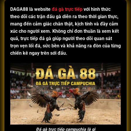
DAGA88 là website
đá gà trực tiếp
với hình thức
theo dõi các trận đấu gà diễn ra theo thời gian thực,
mang đến cảm giác chân thật, kịch tính và đầy cảm
xúc cho người xem. Không chỉ đơn thuần là xem kết
quả, trực tiếp đá gà giúp người theo dõi quan sát
trọn vẹn lối đá, sức bền và khả năng ra đòn của từng
chiến kê ngay trên sới đấu.
Đá gà trực tiếp campuchia là gì