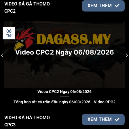
VIDEO ĐÁ GÀ THOMO
XEM THÊM
CPC2
06
Th8
Video CPC2 Ngày 06/08/2026
Tổng hợp tất cả trận đấu ngày 06/08/2026 - Video CPC2
VIDEO ĐÁ GÀ THOMO
XEM THÊM
CPC3