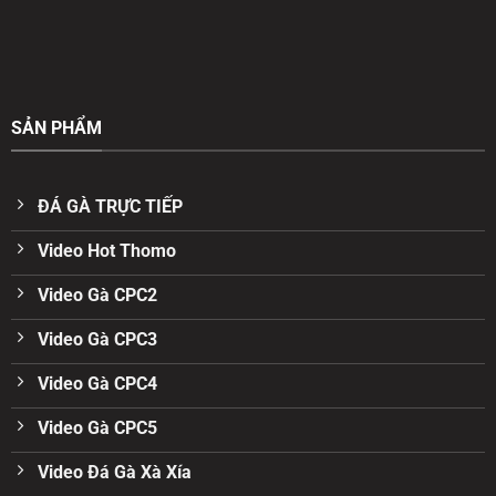
mạnh, phân thắng thua rõ
cựa sắt
đấu kịch tính
ràng
Đá gà
Tốc độ cao, yêu cầu độ
Người thích xem
cựa
chính xác, diễn biến dồn
đá gà căng thẳng
dao
dập
SẢN PHẨM
Đá gà
Thiên về sức bền, chiến
Người muốn quan
đòn
thuật và chịu đòn
sát lối đá, thể lực
ĐÁ GÀ TRỰC TIẾP
Video Hot Thomo
Video Gà CPC2
Video Gà CPC3
Video Gà CPC4
Video Gà CPC5
Các bồ nổi bật tại ĐÁ Gà 88
Video Đá Gà Xà Xía