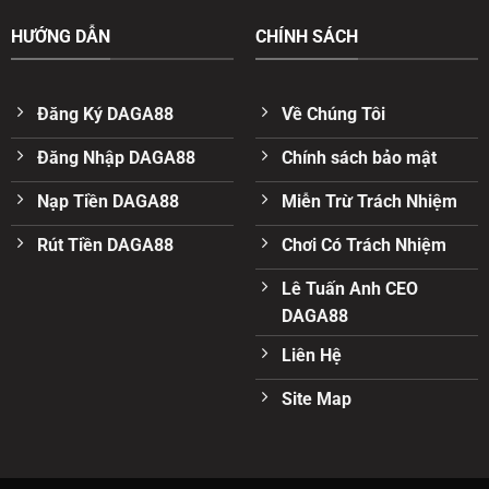
Đá gà cựa sắt
HƯỚNG DẪN
CHÍNH SÁCH
Đá gà cựa sắt là hình thức thi đấu có nhịp độ nhanh,
ra đòn mạnh và kết quả phân định rõ ràng. Các trận
Đăng Ký DAGA88
Về Chúng Tôi
đá gà trực tiếp cựa sắt tại DAGA88 thường thu hút
lượng lớn người xem nhờ tính kịch tính cao.
Đăng Nhập DAGA88
Chính sách bảo mật
Đá gà cựa dao
Nạp Tiền DAGA88
Miễn Trừ Trách Nhiệm
Đá gà cựa dao đòi hỏi chiến kê có tốc độ, độ chính
Rút Tiền DAGA88
Chơi Có Trách Nhiệm
xác và khả năng né đòn tốt. Khi theo dõi trực tiếp đá
gà cựa dao, người xem dễ dàng cảm nhận được sự
Lê Tuấn Anh CEO
căng thẳng và dồn dập trong từng pha ra đòn.
DAGA88
Liên Hệ
Đá gà đòn
Khác với cựa sắt hay cựa dao, đá gà đòn thiên về
Site Map
sức bền, chiến thuật và khả năng chịu đòn. Xem đá
gà trực tiếp gà đòn giúp người theo dõi hiểu rõ hơn
về lối đá và cách phân phối thể lực của chiến kê.