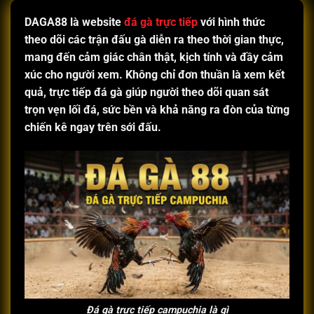
DAGA88 là website
đá gà trực tiếp
với hình thức
theo dõi các trận đấu gà diễn ra theo thời gian thực,
mang đến cảm giác chân thật, kịch tính và đầy cảm
xúc cho người xem. Không chỉ đơn thuần là xem kết
quả, trực tiếp đá gà giúp người theo dõi quan sát
trọn vẹn lối đá, sức bền và khả năng ra đòn của từng
chiến kê ngay trên sới đấu.
Đá gà trực tiếp campuchia là gì