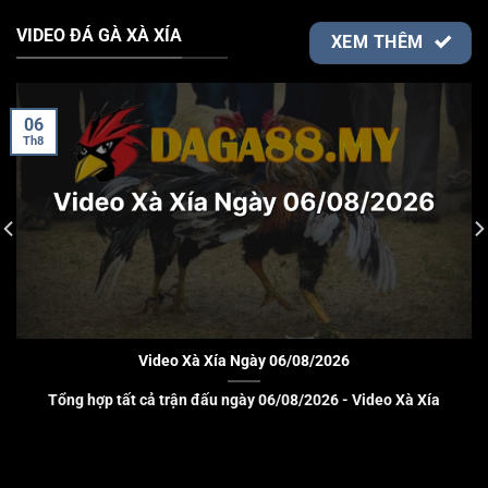
VIDEO ĐÁ GÀ XÀ XÍA
XEM THÊM
06
Th8
Video Xà Xía Ngày 06/08/2026
Tổng hợp tất cả trận đấu ngày 06/08/2026 - Video Xà Xía