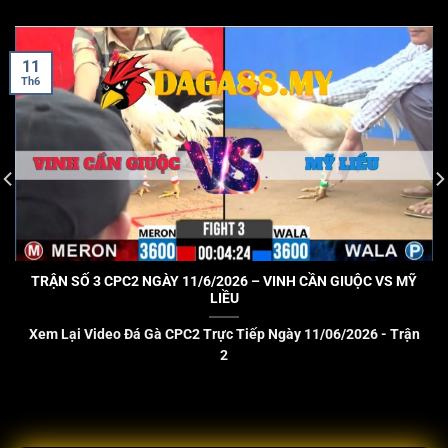
11
Th6
TRẬN SỐ 3 CPC2 NGÀY 11/6/2026 – VINH CẦN GIUỘC VS MỸ
LIỀU
Xem Lại Video Đá Gà CPC2 Trực Tiếp Ngày 11/06/2026 - Trận
2