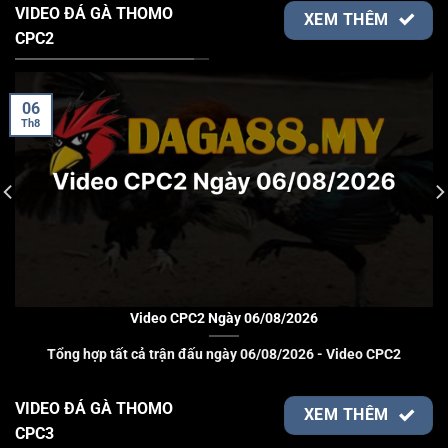
VIDEO ĐÁ GÀ THOMO
XEM THÊM
CPC2
06
Th8
Video CPC2 Ngày 06/08/2026
Tổng hợp tất cả trận đấu ngày 06/08/2026 - Video CPC2
VIDEO ĐÁ GÀ THOMO
XEM THÊM
CPC3