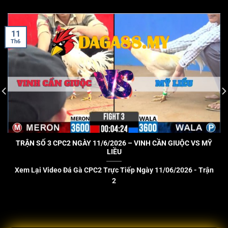
11
Th6
TRẬN SỐ 3 CPC2 NGÀY 11/6/2026 – VINH CẦN GIUỘC VS MỸ
LIỀU
Xem Lại Video Đá Gà CPC2 Trực Tiếp Ngày 11/06/2026 - Trận
2