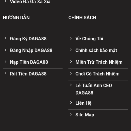
Video Đá Gà Xà Xía
Đá gà cựa sắt
HƯỚNG DẪN
CHÍNH SÁCH
Đá gà cựa sắt là hình thức thi đấu có nhịp độ nhanh,
ra đòn mạnh và kết quả phân định rõ ràng. Các trận
Đăng Ký DAGA88
Về Chúng Tôi
đá gà trực tiếp cựa sắt tại DAGA88 thường thu hút
lượng lớn người xem nhờ tính kịch tính cao.
Đăng Nhập DAGA88
Chính sách bảo mật
Đá gà cựa dao
Nạp Tiền DAGA88
Miễn Trừ Trách Nhiệm
Đá gà cựa dao đòi hỏi chiến kê có tốc độ, độ chính
Rút Tiền DAGA88
Chơi Có Trách Nhiệm
xác và khả năng né đòn tốt. Khi theo dõi trực tiếp đá
gà cựa dao, người xem dễ dàng cảm nhận được sự
Lê Tuấn Anh CEO
căng thẳng và dồn dập trong từng pha ra đòn.
DAGA88
Liên Hệ
Đá gà đòn
Khác với cựa sắt hay cựa dao, đá gà đòn thiên về
Site Map
sức bền, chiến thuật và khả năng chịu đòn. Xem đá
gà trực tiếp gà đòn giúp người theo dõi hiểu rõ hơn