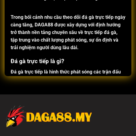
Trong bối cảnh nhu cầu theo dõi đá gà trực tiếp ngày
càng tăng, DAGA88 được xây dựng với định hướng
trở thành nền tảng chuyên sâu về trực tiếp đá gà,
tập trung vào chất lượng phát sóng, sự ổn định và
trải nghiệm người dùng lâu dài.
Đá gà trực tiếp là gì?
Đá gà trực tiếp là hình thức phát sóng các trận đấu
gà ngay tại thời điểm diễn ra, cho phép người xem
theo dõi toàn bộ diễn biến từ lúc chiến kê vào sới
cho đến khi phân định thắng thua. Khác với video
xem lại, trực tiếp đá gà mang tính thời điểm cao,
không chỉnh sửa, không cắt ghép và phản ánh đúng
thực tế trận đấu.
Hiện nay, các trận đá gà trực tiếp thường được tổ