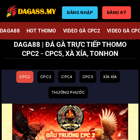
Bỏ
qua
ĐĂNG NHẬP
ĐĂNG KÝ
nội
dung
DAGA88
HOT THOMO
VIDEO GÀ CPC2
VIDEO GÀ CP
DAGA88 | ĐÁ GÀ TRỰC TIẾP THOMO
CPC2 - CPC5, XÀ XÍA, TONHON
CPC2
CPC3
CPC4
CPC5
XÌA XÍA
THƯỜNG PHƯỚC