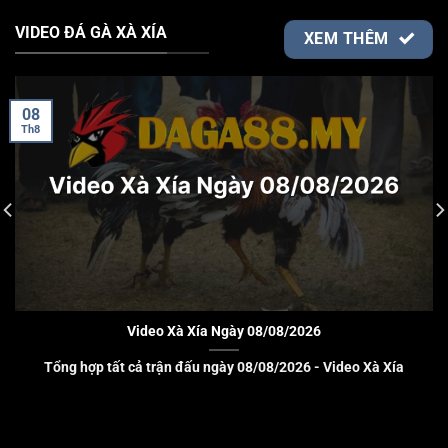
VIDEO ĐÁ GÀ XÀ XÍA
XEM THÊM
08
Th8
Video Xà Xía Ngày 08/08/2026
Tổng hợp tất cả trận đấu ngày 08/08/2026 - Video Xà Xía