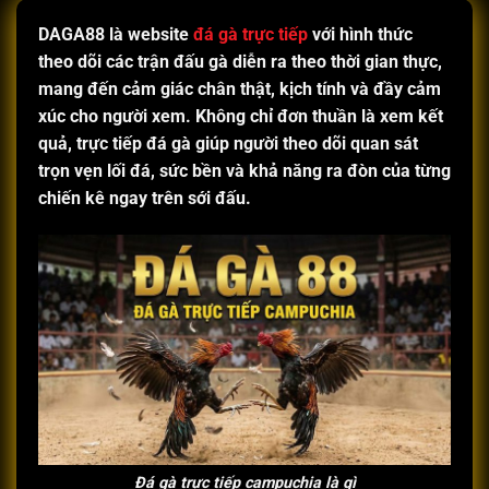
DAGA88 là website
đá gà trực tiếp
với hình thức
theo dõi các trận đấu gà diễn ra theo thời gian thực,
mang đến cảm giác chân thật, kịch tính và đầy cảm
xúc cho người xem. Không chỉ đơn thuần là xem kết
quả, trực tiếp đá gà giúp người theo dõi quan sát
trọn vẹn lối đá, sức bền và khả năng ra đòn của từng
chiến kê ngay trên sới đấu.
Đá gà trực tiếp campuchia là gì