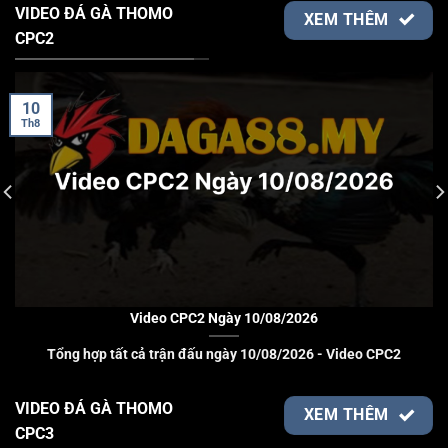
VIDEO ĐÁ GÀ THOMO
XEM THÊM
CPC2
10
Th8
Video CPC2 Ngày 10/08/2026
Tổng hợp tất cả trận đấu ngày 10/08/2026 - Video CPC2
VIDEO ĐÁ GÀ THOMO
XEM THÊM
CPC3