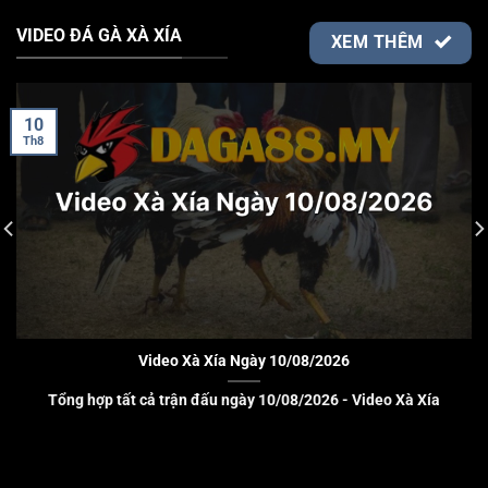
VIDEO ĐÁ GÀ XÀ XÍA
XEM THÊM
10
Th8
Video Xà Xía Ngày 10/08/2026
Tổng hợp tất cả trận đấu ngày 10/08/2026 - Video Xà Xía