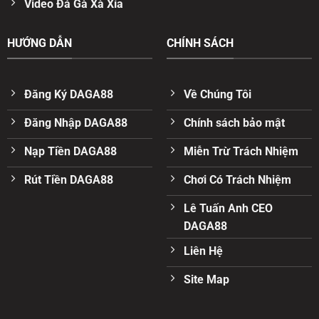
Video Đá Gà Xà Xía
Đá gà cựa sắt
HƯỚNG DẪN
CHÍNH SÁCH
Đá gà cựa sắt là hình thức thi đấu có nhịp độ nhanh,
ra đòn mạnh và kết quả phân định rõ ràng. Các trận
Đăng Ký DAGA88
Về Chúng Tôi
đá gà trực tiếp cựa sắt tại DAGA88 thường thu hút
lượng lớn người xem nhờ tính kịch tính cao.
Đăng Nhập DAGA88
Chính sách bảo mật
Đá gà cựa dao
Nạp Tiền DAGA88
Miễn Trừ Trách Nhiệm
Đá gà cựa dao đòi hỏi chiến kê có tốc độ, độ chính
Rút Tiền DAGA88
Chơi Có Trách Nhiệm
xác và khả năng né đòn tốt. Khi theo dõi trực tiếp đá
gà cựa dao, người xem dễ dàng cảm nhận được sự
Lê Tuấn Anh CEO
căng thẳng và dồn dập trong từng pha ra đòn.
DAGA88
Liên Hệ
Đá gà đòn
Khác với cựa sắt hay cựa dao, đá gà đòn thiên về
Site Map
sức bền, chiến thuật và khả năng chịu đòn. Xem đá
gà trực tiếp gà đòn giúp người theo dõi hiểu rõ hơn