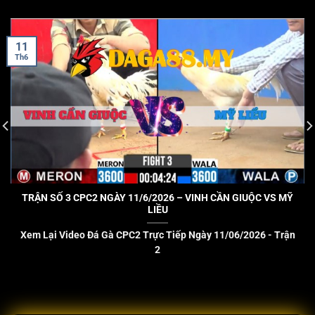
11
Th6
TRẬN SỐ 3 CPC2 NGÀY 11/6/2026 – VINH CẦN GIUỘC VS MỸ
LIỀU
Xem Lại Video Đá Gà CPC2 Trực Tiếp Ngày 11/06/2026 - Trận
2