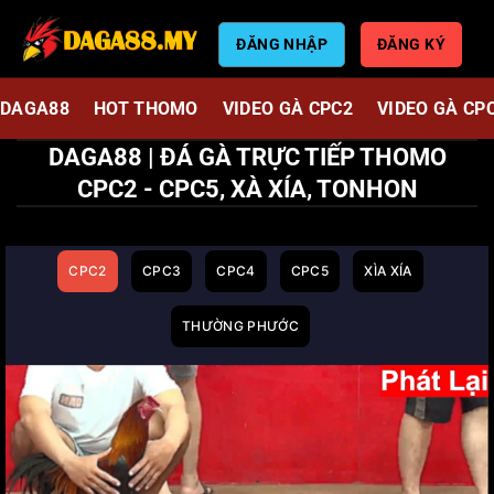
Bỏ
qua
ĐĂNG NHẬP
ĐĂNG KÝ
nội
dung
DAGA88
HOT THOMO
VIDEO GÀ CPC2
VIDEO GÀ CP
DAGA88 | ĐÁ GÀ TRỰC TIẾP THOMO
CPC2 - CPC5, XÀ XÍA, TONHON
CPC2
CPC3
CPC4
CPC5
XÌA XÍA
THƯỜNG PHƯỚC