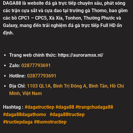
chức tại những trường gà lớn ở nước ngoài, với nhiều
DAGA88 là website
đá gà trực tiếp
chuyên sâu, phát sóng
hình thức thi đấu khác nhau, thu hút đông đảo người
các trận cựa sắt và cựa dao tại trường gà Thomo, bao gồm
xem mỗi ngày.
các bồ CPC1 – CPC5, Xà Xía, Tonhon, Thường Phước và
Galaxy, mang đến trải nghiệm đá gà trực tiếp Full HD ổn
Vì sao nên xem đá gà trực tiếp tại DAGA88?
định.
Trực tiếp đá gà ổn định, hình ảnh rõ nét
DAGA88 tập trung tối ưu hệ thống phát sóng để các
Trang web chính thức:
https://auroramsx.nl/
trận đá gà trực tiếp luôn duy trì độ mượt cao, hạn
Zalo:
02877793691
chế tối đa tình trạng giật lag, đứng hình hay lỗi
đường truyền – đặc biệt trong những thời điểm cao
Hotline:
02877793691
trào của trận đấu.
Địa Chỉ:
1103 QL1A, Bình Trị Đông A, Bình Tân, Hồ Chí
Minh, Việt Nam
Cập nhật liên tục các trận đá gà trong ngày
Các trận đá gà trực tiếp được cập nhật thường xuyên
Hashtag
:
#
dagatructiep #daga88 #trangchudaga88
theo khung giờ thi đấu, giúp người xem dễ dàng lựa
#daga88dagathomo #daga88tructiep
chọn và theo dõi mà không cần tìm kiếm rời rạc ở
#tructiepdaga #thomotructiep
nhiều nguồn khác nhau.