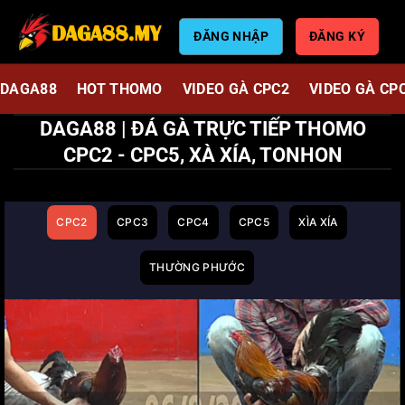
Bỏ
qua
ĐĂNG NHẬP
ĐĂNG KÝ
nội
dung
DAGA88
HOT THOMO
VIDEO GÀ CPC2
VIDEO GÀ CP
DAGA88 | ĐÁ GÀ TRỰC TIẾP THOMO
CPC2 - CPC5, XÀ XÍA, TONHON
CPC2
CPC3
CPC4
CPC5
XÌA XÍA
THƯỜNG PHƯỚC