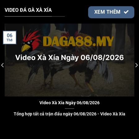
VIDEO ĐÁ GÀ XÀ XÍA
XEM THÊM
06
Th8
Video Xà Xía Ngày 06/08/2026
Tổng hợp tất cả trận đấu ngày 06/08/2026 - Video Xà Xía