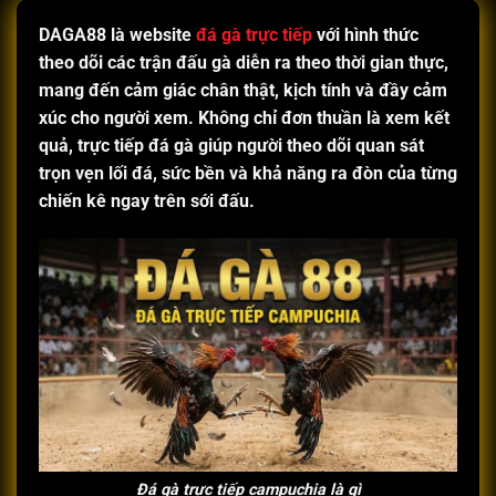
DAGA88 là website
đá gà trực tiếp
với hình thức
theo dõi các trận đấu gà diễn ra theo thời gian thực,
mang đến cảm giác chân thật, kịch tính và đầy cảm
xúc cho người xem. Không chỉ đơn thuần là xem kết
quả, trực tiếp đá gà giúp người theo dõi quan sát
trọn vẹn lối đá, sức bền và khả năng ra đòn của từng
chiến kê ngay trên sới đấu.
Đá gà trực tiếp campuchia là gì