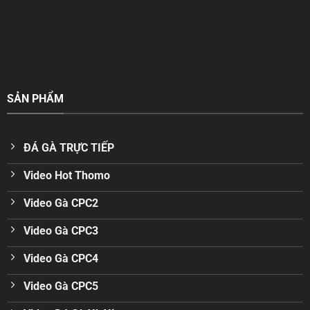
Nhịp độ nhanh, ra đòn
Đá gà
Người thích trận
mạnh, phân thắng thua rõ
cựa sắt
đấu kịch tính
ràng
Đá gà
Tốc độ cao, yêu cầu độ
Người thích xem
cựa
chính xác, diễn biến dồn
đá gà căng thẳng
dao
dập
SẢN PHẨM
Đá gà
Thiên về sức bền, chiến
Người muốn quan
đòn
thuật và chịu đòn
sát lối đá, thể lực
ĐÁ GÀ TRỰC TIẾP
Video Hot Thomo
Video Gà CPC2
Video Gà CPC3
Video Gà CPC4
Video Gà CPC5
Các bồ nổi bật tại ĐÁ Gà 88