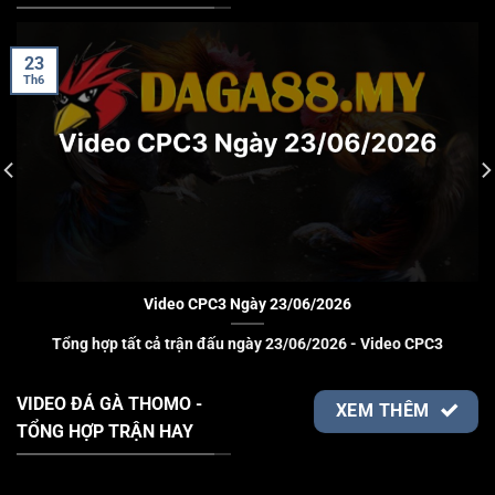
23
Th6
Video CPC3 Ngày 23/06/2026
Tổng hợp tất cả trận đấu ngày 23/06/2026 - Video CPC3
VIDEO ĐÁ GÀ THOMO -
XEM THÊM
TỔNG HỢP TRẬN HAY