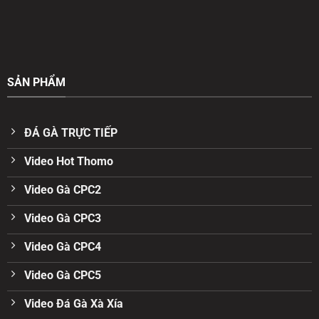
mạnh, phân thắng thua rõ
cựa sắt
đấu kịch tính
ràng
Đá gà
Tốc độ cao, yêu cầu độ
Người thích xem
cựa
chính xác, diễn biến dồn
đá gà căng thẳng
dao
dập
SẢN PHẨM
Đá gà
Thiên về sức bền, chiến
Người muốn quan
đòn
thuật và chịu đòn
sát lối đá, thể lực
ĐÁ GÀ TRỰC TIẾP
Video Hot Thomo
Video Gà CPC2
Video Gà CPC3
Video Gà CPC4
Video Gà CPC5
Các bồ nổi bật tại ĐÁ Gà 88
Video Đá Gà Xà Xía