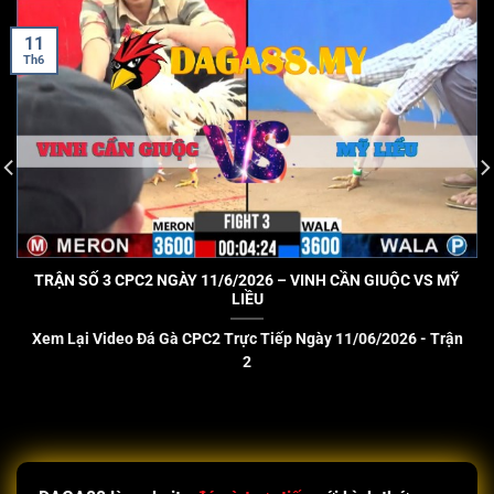
11
Th6
TRẬN SỐ 3 CPC2 NGÀY 11/6/2026 – VINH CẦN GIUỘC VS MỸ
LIỀU
Xem Lại Video Đá Gà CPC2 Trực Tiếp Ngày 11/06/2026 - Trận
2