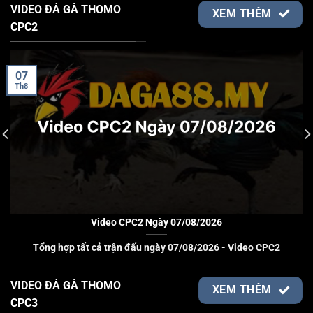
VIDEO ĐÁ GÀ THOMO
XEM THÊM
CPC2
07
Th8
Video CPC2 Ngày 07/08/2026
Tổng hợp tất cả trận đấu ngày 07/08/2026 - Video CPC2
VIDEO ĐÁ GÀ THOMO
XEM THÊM
CPC3