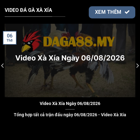
VIDEO ĐÁ GÀ XÀ XÍA
XEM THÊM
06
Th8
Video Xà Xía Ngày 06/08/2026
Tổng hợp tất cả trận đấu ngày 06/08/2026 - Video Xà Xía