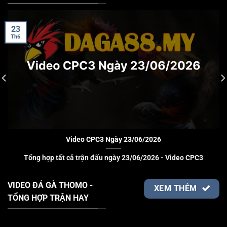
23
Th6
Video CPC3 Ngày 23/06/2026
Tổng hợp tất cả trận đấu ngày 23/06/2026 - Video CPC3
VIDEO ĐÁ GÀ THOMO -
XEM THÊM
TỔNG HỢP TRẬN HAY