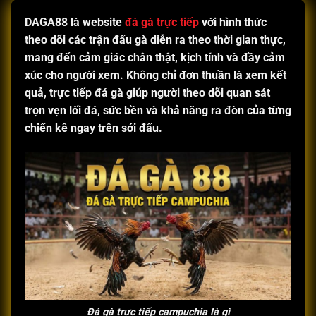
DAGA88 là website
đá gà trực tiếp
với hình thức
theo dõi các trận đấu gà diễn ra theo thời gian thực,
mang đến cảm giác chân thật, kịch tính và đầy cảm
xúc cho người xem. Không chỉ đơn thuần là xem kết
quả, trực tiếp đá gà giúp người theo dõi quan sát
trọn vẹn lối đá, sức bền và khả năng ra đòn của từng
chiến kê ngay trên sới đấu.
Đá gà trực tiếp campuchia là gì