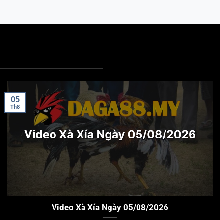
05
Th8
Video Xà Xía Ngày 05/08/2026