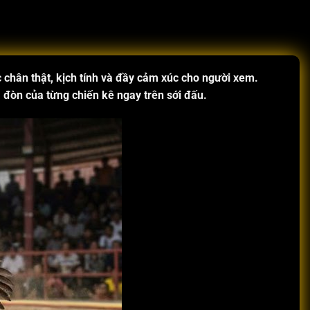
c chân thật, kịch tính và đầy cảm xúc cho người xem.
a đòn của từng chiến kê ngay trên sới đấu.