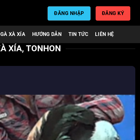
ĐĂNG NHẬP
ĐĂNG KÝ
 GÀ XÀ XÍA
HƯỚNG DẪN
TIN TỨC
LIÊN HỆ
XÀ XÍA, TONHON