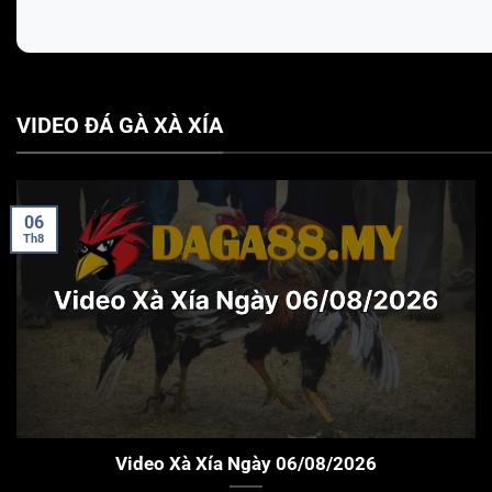
VIDEO ĐÁ GÀ XÀ XÍA
06
Th8
Video Xà Xía Ngày 06/08/2026