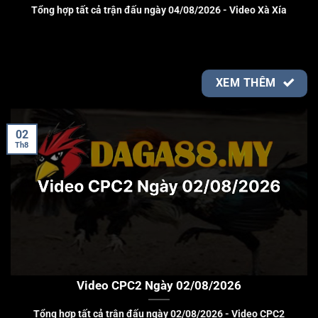
Tổng hợp tất cả trận đấu ngày 04/08/2026 - Video Xà Xía
XEM THÊM
02
Th8
Video CPC2 Ngày 02/08/2026
Tổng hợp tất cả trận đấu ngày 02/08/2026 - Video CPC2