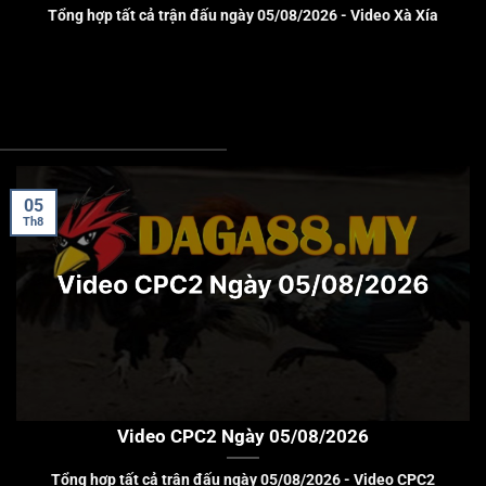
Tổng hợp tất cả trận đấu ngày 05/08/2026 - Video Xà Xía
05
Th8
Video CPC2 Ngày 05/08/2026
Tổng hợp tất cả trận đấu ngày 05/08/2026 - Video CPC2