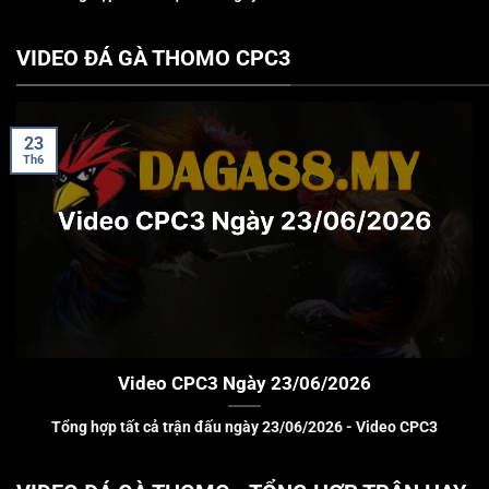
VIDEO ĐÁ GÀ THOMO CPC3
23
Th6
Video CPC3 Ngày 23/06/2026
Tổng hợp tất cả trận đấu ngày 23/06/2026 - Video CPC3