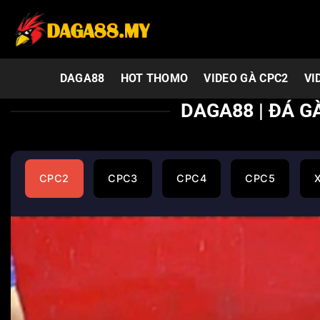
Bỏ
qua
nội
dung
DAGA88
HOT THOMO
VIDEO GÀ CPC2
VI
DAGA88 | ĐÁ G
CPC2
CPC3
CPC4
CPC5
X