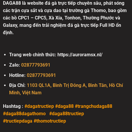
chức tại những trường gà lớn ở nước ngoài, với nhiều
DAGA88 là website
đá gà trực tiếp
chuyên sâu, phát sóng
hình thức thi đấu khác nhau, thu hút đông đảo người
các trận cựa sắt và cựa dao tại trường gà Thomo, bao gồm
xem mỗi ngày.
các bồ CPC1 – CPC5, Xà Xía, Tonhon, Thường Phước và
Galaxy, mang đến trải nghiệm đá gà trực tiếp Full HD ổn
Vì sao nên xem đá gà trực tiếp tại DAGA88?
định.
Trực tiếp đá gà ổn định, hình ảnh rõ nét
DAGA88 tập trung tối ưu hệ thống phát sóng để các
Trang web chính thức:
https://auroramsx.nl/
trận đá gà trực tiếp luôn duy trì độ mượt cao, hạn
Zalo:
02877793691
chế tối đa tình trạng giật lag, đứng hình hay lỗi
đường truyền – đặc biệt trong những thời điểm cao
Hotline:
02877793691
trào của trận đấu.
Địa Chỉ:
1103 QL1A, Bình Trị Đông A, Bình Tân, Hồ Chí
Minh, Việt Nam
Cập nhật liên tục các trận đá gà trong ngày
Các trận đá gà trực tiếp được cập nhật thường xuyên
Hashtag
:
#
dagatructiep #daga88 #trangchudaga88
theo khung giờ thi đấu, giúp người xem dễ dàng lựa
#daga88dagathomo #daga88tructiep
chọn và theo dõi mà không cần tìm kiếm rời rạc ở
#tructiepdaga #thomotructiep
nhiều nguồn khác nhau.