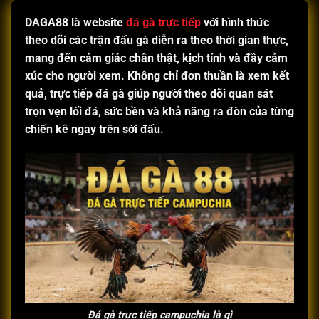
DAGA88 là website
đá gà trực tiếp
với hình thức
theo dõi các trận đấu gà diễn ra theo thời gian thực,
mang đến cảm giác chân thật, kịch tính và đầy cảm
xúc cho người xem. Không chỉ đơn thuần là xem kết
quả, trực tiếp đá gà giúp người theo dõi quan sát
trọn vẹn lối đá, sức bền và khả năng ra đòn của từng
chiến kê ngay trên sới đấu.
Đá gà trực tiếp campuchia là gì