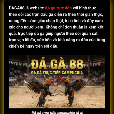
DAGA88 là website
đá gà trực tiếp
với hình thức
theo dõi các trận đấu gà diễn ra theo thời gian thực,
mang đến cảm giác chân thật, kịch tính và đầy cảm
xúc cho người xem. Không chỉ đơn thuần là xem kết
quả, trực tiếp đá gà giúp người theo dõi quan sát
trọn vẹn lối đá, sức bền và khả năng ra đòn của từng
chiến kê ngay trên sới đấu.
Đá gà trực tiếp campuchia là gì