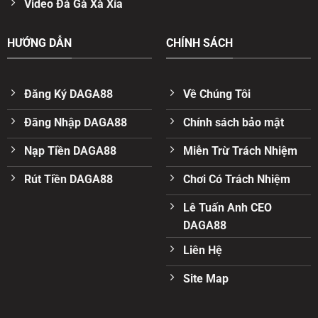
Video Đá Gà Xà Xía
Đá gà cựa sắt
HƯỚNG DẪN
CHÍNH SÁCH
Đá gà cựa sắt là hình thức thi đấu có nhịp độ nhanh,
ra đòn mạnh và kết quả phân định rõ ràng. Các trận
Đăng Ký DAGA88
Về Chúng Tôi
đá gà trực tiếp cựa sắt tại DAGA88 thường thu hút
lượng lớn người xem nhờ tính kịch tính cao.
Đăng Nhập DAGA88
Chính sách bảo mật
Đá gà cựa dao
Nạp Tiền DAGA88
Miễn Trừ Trách Nhiệm
Đá gà cựa dao đòi hỏi chiến kê có tốc độ, độ chính
Rút Tiền DAGA88
Chơi Có Trách Nhiệm
xác và khả năng né đòn tốt. Khi theo dõi trực tiếp đá
gà cựa dao, người xem dễ dàng cảm nhận được sự
Lê Tuấn Anh CEO
căng thẳng và dồn dập trong từng pha ra đòn.
DAGA88
Liên Hệ
Đá gà đòn
Khác với cựa sắt hay cựa dao, đá gà đòn thiên về
Site Map
sức bền, chiến thuật và khả năng chịu đòn. Xem đá
gà trực tiếp gà đòn giúp người theo dõi hiểu rõ hơn