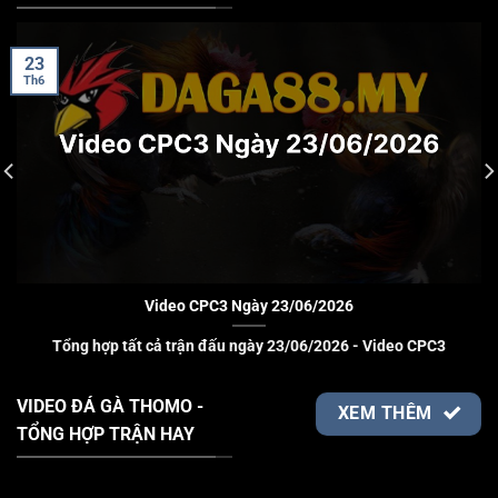
23
Th6
Video CPC3 Ngày 23/06/2026
Tổng hợp tất cả trận đấu ngày 23/06/2026 - Video CPC3
VIDEO ĐÁ GÀ THOMO -
XEM THÊM
TỔNG HỢP TRẬN HAY