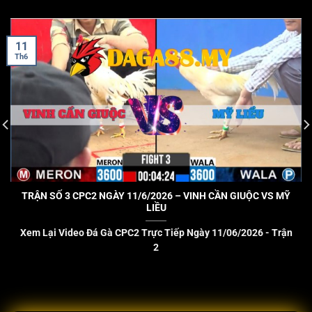
11
Th6
TRẬN SỐ 3 CPC2 NGÀY 11/6/2026 – VINH CẦN GIUỘC VS MỸ
LIỀU
Xem Lại Video Đá Gà CPC2 Trực Tiếp Ngày 11/06/2026 - Trận
2