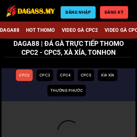
Bỏ
qua
ĐĂNG NHẬP
ĐĂNG KÝ
nội
dung
DAGA88
HOT THOMO
VIDEO GÀ CPC2
VIDEO GÀ CP
DAGA88 | ĐÁ GÀ TRỰC TIẾP THOMO
CPC2 - CPC5, XÀ XÍA, TONHON
CPC2
CPC3
CPC4
CPC5
XÌA XÍA
THƯỜNG PHƯỚC