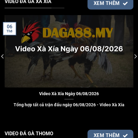
VIDEO ĐÁ GÀ XÀ XÍA
XEM THÊM
06
Th8
Video Xà Xía Ngày 06/08/2026
Tổng hợp tất cả trận đấu ngày 06/08/2026 - Video Xà Xía
VIDEO ĐÁ GÀ THOMO
XEM THÊM