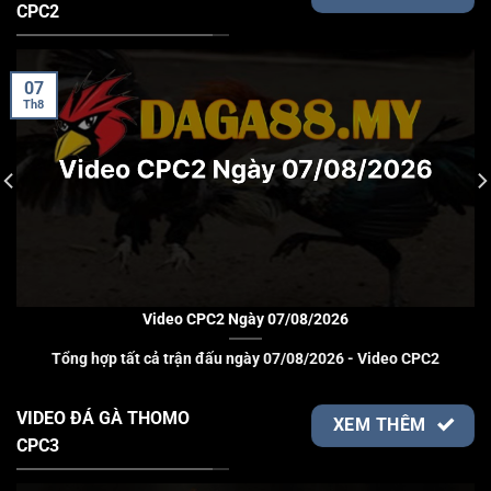
CPC2
07
Th8
Video CPC2 Ngày 07/08/2026
Tổng hợp tất cả trận đấu ngày 07/08/2026 - Video CPC2
VIDEO ĐÁ GÀ THOMO
XEM THÊM
CPC3