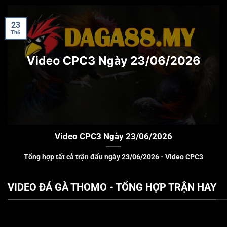
23
Th6
Video CPC3 Ngày 23/06/2026
Tổng hợp tất cả trận đấu ngày 23/06/2026 - Video CPC3
VIDEO ĐÁ GÀ THOMO - TỔNG HỢP TRẬN HAY