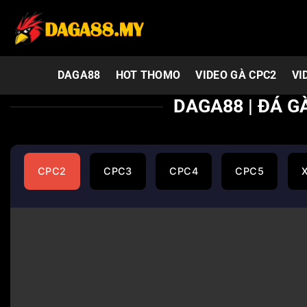
Bỏ
qua
nội
dung
DAGA88
HOT THOMO
VIDEO GÀ CPC2
VI
DAGA88 | ĐÁ G
CPC2
CPC3
CPC4
CPC5
X