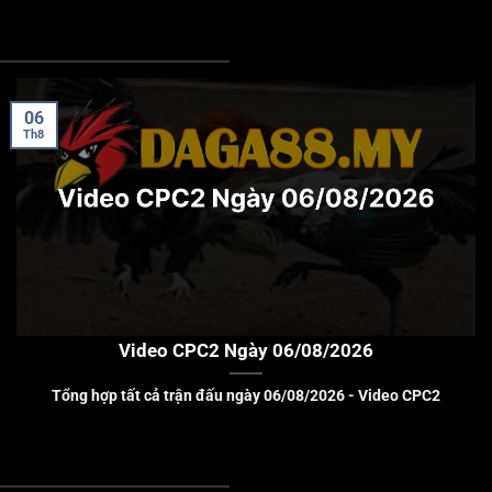
06
Th8
Video CPC2 Ngày 06/08/2026
Tổng hợp tất cả trận đấu ngày 06/08/2026 - Video CPC2