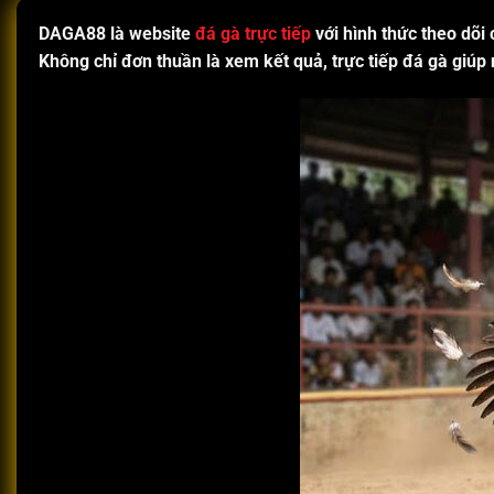
DAGA88 là website
đá gà trực tiếp
với hình thức theo dõi
Không chỉ đơn thuần là xem kết quả, trực tiếp đá gà giúp 