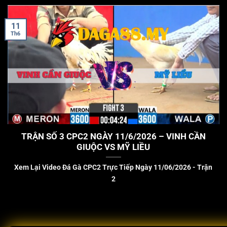
11
Th6
TRẬN SỐ 3 CPC2 NGÀY 11/6/2026 – VINH CẦN
GIUỘC VS MỸ LIỀU
Xem Lại Video Đá Gà CPC2 Trực Tiếp Ngày 11/06/2026 - Trận
2