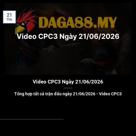
21
Th6
Video CPC3 Ngày 21/06/2026
Tổng hợp tất cả trận đấu ngày 21/06/2026 - Video CPC3