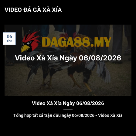
VIDEO ĐÁ GÀ XÀ XÍA
06
Th8
Video Xà Xía Ngày 06/08/2026
Tổng hợp tất cả trận đấu ngày 06/08/2026 - Video Xà Xía