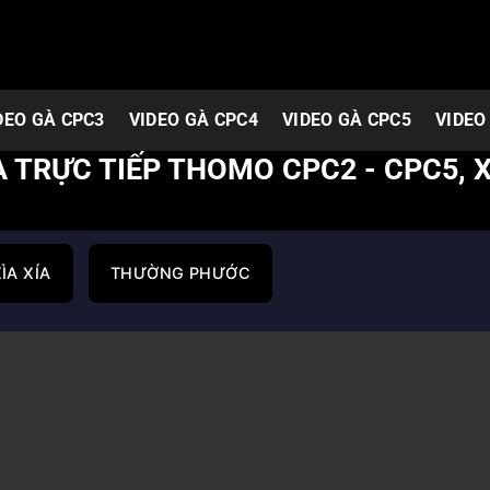
DEO GÀ CPC3
VIDEO GÀ CPC4
VIDEO GÀ CPC5
VIDEO
À TRỰC TIẾP THOMO CPC2 - CPC5, 
ÌA XÍA
THƯỜNG PHƯỚC