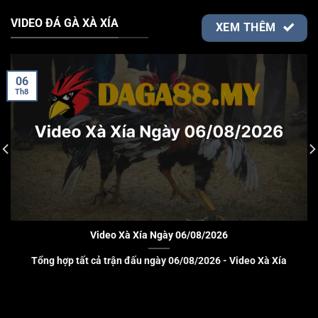
VIDEO ĐÁ GÀ XÀ XÍA
XEM THÊM
06
Th8
Video Xà Xía Ngày 06/08/2026
Tổng hợp tất cả trận đấu ngày 06/08/2026 - Video Xà Xía