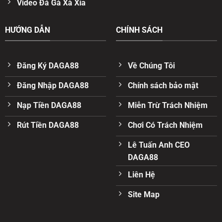
Video Đá Gà Xà Xía
Đá gà cựa sắt
HƯỚNG DẪN
CHÍNH SÁCH
Đá gà cựa sắt là hình thức thi đấu có nhịp độ nhanh,
ra đòn mạnh và kết quả phân định rõ ràng. Các trận
Đăng Ký DAGA88
Về Chúng Tôi
đá gà trực tiếp cựa sắt tại DAGA88 thường thu hút
lượng lớn người xem nhờ tính kịch tính cao.
Đăng Nhập DAGA88
Chính sách bảo mật
Đá gà cựa dao
Nạp Tiền DAGA88
Miễn Trừ Trách Nhiệm
Đá gà cựa dao đòi hỏi chiến kê có tốc độ, độ chính
Rút Tiền DAGA88
Chơi Có Trách Nhiệm
xác và khả năng né đòn tốt. Khi theo dõi trực tiếp đá
gà cựa dao, người xem dễ dàng cảm nhận được sự
Lê Tuấn Anh CEO
căng thẳng và dồn dập trong từng pha ra đòn.
DAGA88
Liên Hệ
Đá gà đòn
Khác với cựa sắt hay cựa dao, đá gà đòn thiên về
Site Map
sức bền, chiến thuật và khả năng chịu đòn. Xem đá
gà trực tiếp gà đòn giúp người theo dõi hiểu rõ hơn