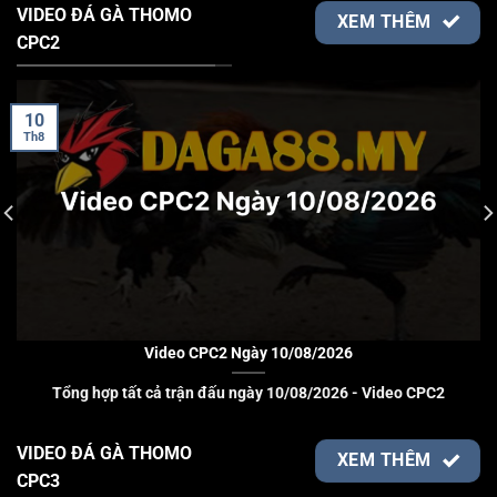
VIDEO ĐÁ GÀ THOMO
XEM THÊM
CPC2
10
Th8
Video CPC2 Ngày 10/08/2026
Tổng hợp tất cả trận đấu ngày 10/08/2026 - Video CPC2
VIDEO ĐÁ GÀ THOMO
XEM THÊM
CPC3