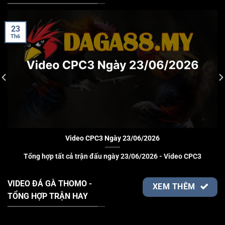
23
Th6
Video CPC3 Ngày 23/06/2026
Tổng hợp tất cả trận đấu ngày 23/06/2026 - Video CPC3
VIDEO ĐÁ GÀ THOMO -
XEM THÊM
TỔNG HỢP TRẬN HAY