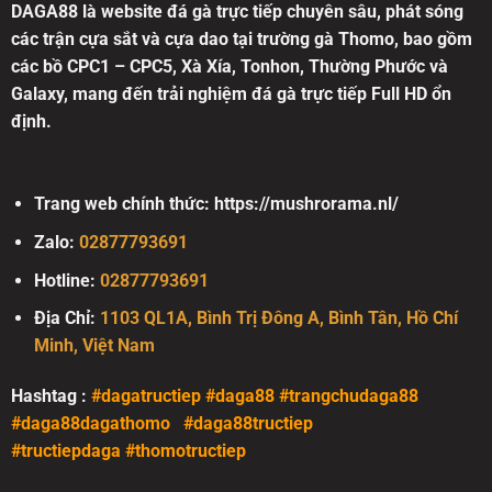
chức tại những trường gà lớn ở nước ngoài, với nhiều
DAGA88 là website
đá gà trực tiếp
chuyên sâu, phát sóng
hình thức thi đấu khác nhau, thu hút đông đảo người
các trận cựa sắt và cựa dao tại trường gà Thomo, bao gồm
xem mỗi ngày.
các bồ CPC1 – CPC5, Xà Xía, Tonhon, Thường Phước và
Galaxy, mang đến trải nghiệm đá gà trực tiếp Full HD ổn
Vì sao nên xem đá gà trực tiếp tại DAGA88?
định.
Trực tiếp đá gà ổn định, hình ảnh rõ nét
DAGA88 tập trung tối ưu hệ thống phát sóng để các
Trang web chính thức:
https://mushrorama.nl/
trận đá gà trực tiếp luôn duy trì độ mượt cao, hạn
Zalo:
02877793691
chế tối đa tình trạng giật lag, đứng hình hay lỗi
đường truyền – đặc biệt trong những thời điểm cao
Hotline:
02877793691
trào của trận đấu.
Địa Chỉ:
1103 QL1A, Bình Trị Đông A, Bình Tân, Hồ Chí
Minh, Việt Nam
Cập nhật liên tục các trận đá gà trong ngày
Các trận đá gà trực tiếp được cập nhật thường xuyên
Hashtag
:
#
dagatructiep #daga88 #trangchudaga88
theo khung giờ thi đấu, giúp người xem dễ dàng lựa
#daga88dagathomo #daga88tructiep
chọn và theo dõi mà không cần tìm kiếm rời rạc ở
#tructiepdaga #thomotructiep
nhiều nguồn khác nhau.