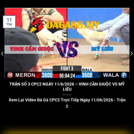
11
Th6
TRẬN SỐ 3 CPC2 NGÀY 11/6/2026 – VINH CẦN GIUỘC VS MỸ
LIỀU
Xem Lại Video Đá Gà CPC2 Trực Tiếp Ngày 11/06/2026 - Trận
2