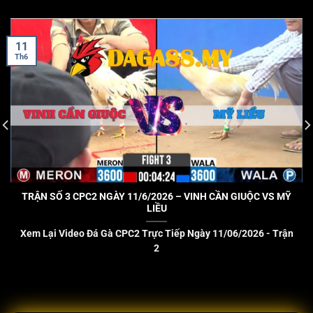
11
Th6
TRẬN SỐ 3 CPC2 NGÀY 11/6/2026 – VINH CẦN GIUỘC VS MỸ
LIỀU
Xem Lại Video Đá Gà CPC2 Trực Tiếp Ngày 11/06/2026 - Trận
2