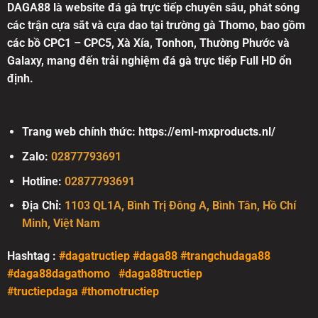
chức tại những trường gà lớn ở nước ngoài, với nhiều
DAGA88 là website
đá gà trực tiếp
chuyên sâu, phát sóng
hình thức thi đấu khác nhau, thu hút đông đảo người
các trận cựa sắt và cựa dao tại trường gà Thomo, bao gồm
xem mỗi ngày.
các bồ CPC1 – CPC5, Xà Xía, Tonhon, Thường Phước và
Galaxy, mang đến trải nghiệm đá gà trực tiếp Full HD ổn
Vì sao nên xem đá gà trực tiếp tại DAGA88?
định.
Trực tiếp đá gà ổn định, hình ảnh rõ nét
DAGA88 tập trung tối ưu hệ thống phát sóng để các
Trang web chính thức:
https://eml-mxproducts.nl/
trận đá gà trực tiếp luôn duy trì độ mượt cao, hạn
Zalo:
02877793691
chế tối đa tình trạng giật lag, đứng hình hay lỗi
đường truyền – đặc biệt trong những thời điểm cao
Hotline:
02877793691
trào của trận đấu.
Địa Chỉ:
1103 QL1A, Bình Trị Đông A, Bình Tân, Hồ Chí
Minh, Việt Nam
Cập nhật liên tục các trận đá gà trong ngày
Các trận đá gà trực tiếp được cập nhật thường xuyên
Hashtag
:
#
dagatructiep #daga88 #trangchudaga88
theo khung giờ thi đấu, giúp người xem dễ dàng lựa
#daga88dagathomo #daga88tructiep
chọn và theo dõi mà không cần tìm kiếm rời rạc ở
#tructiepdaga #thomotructiep
nhiều nguồn khác nhau.