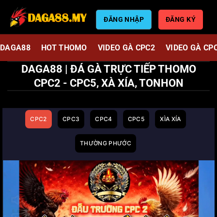
Bỏ
qua
ĐĂNG NHẬP
ĐĂNG KÝ
nội
dung
DAGA88
HOT THOMO
VIDEO GÀ CPC2
VIDEO GÀ CP
DAGA88 | ĐÁ GÀ TRỰC TIẾP THOMO
CPC2 - CPC5, XÀ XÍA, TONHON
CPC2
CPC3
CPC4
CPC5
XÌA XÍA
THƯỜNG PHƯỚC