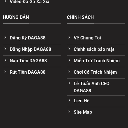
Video Đá Gà Xà Xía
Đá gà cựa sắt
HƯỚNG DẪN
CHÍNH SÁCH
Đá gà cựa sắt là hình thức thi đấu có nhịp độ nhanh,
ra đòn mạnh và kết quả phân định rõ ràng. Các trận
Đăng Ký DAGA88
Về Chúng Tôi
đá gà trực tiếp cựa sắt tại DAGA88 thường thu hút
lượng lớn người xem nhờ tính kịch tính cao.
Đăng Nhập DAGA88
Chính sách bảo mật
Đá gà cựa dao
Nạp Tiền DAGA88
Miễn Trừ Trách Nhiệm
Đá gà cựa dao đòi hỏi chiến kê có tốc độ, độ chính
Rút Tiền DAGA88
Chơi Có Trách Nhiệm
xác và khả năng né đòn tốt. Khi theo dõi trực tiếp đá
gà cựa dao, người xem dễ dàng cảm nhận được sự
Lê Tuấn Anh CEO
căng thẳng và dồn dập trong từng pha ra đòn.
DAGA88
Liên Hệ
Đá gà đòn
Khác với cựa sắt hay cựa dao, đá gà đòn thiên về
Site Map
sức bền, chiến thuật và khả năng chịu đòn. Xem đá
gà trực tiếp gà đòn giúp người theo dõi hiểu rõ hơn