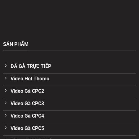
Nhịp độ nhanh, ra đòn
Đá gà
Người thích trận
mạnh, phân thắng thua rõ
cựa sắt
đấu kịch tính
ràng
Đá gà
Tốc độ cao, yêu cầu độ
Người thích xem
cựa
chính xác, diễn biến dồn
đá gà căng thẳng
dao
dập
SẢN PHẨM
Đá gà
Thiên về sức bền, chiến
Người muốn quan
đòn
thuật và chịu đòn
sát lối đá, thể lực
ĐÁ GÀ TRỰC TIẾP
Video Hot Thomo
Video Gà CPC2
Video Gà CPC3
Video Gà CPC4
Video Gà CPC5
Các bồ nổi bật tại ĐÁ Gà 88