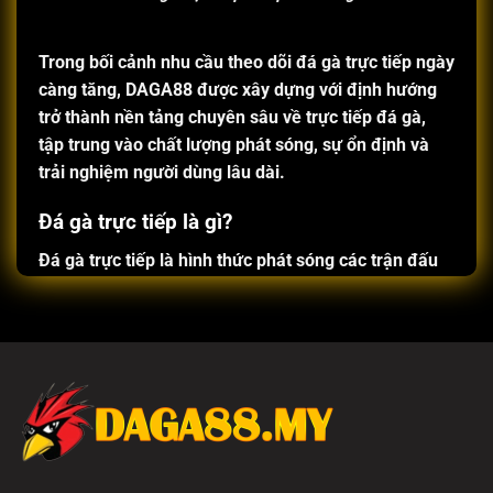
Trong bối cảnh nhu cầu theo dõi đá gà trực tiếp ngày
càng tăng, DAGA88 được xây dựng với định hướng
trở thành nền tảng chuyên sâu về trực tiếp đá gà,
tập trung vào chất lượng phát sóng, sự ổn định và
trải nghiệm người dùng lâu dài.
Đá gà trực tiếp là gì?
Đá gà trực tiếp là hình thức phát sóng các trận đấu
gà ngay tại thời điểm diễn ra, cho phép người xem
theo dõi toàn bộ diễn biến từ lúc chiến kê vào sới
cho đến khi phân định thắng thua. Khác với video
xem lại, trực tiếp đá gà mang tính thời điểm cao,
không chỉnh sửa, không cắt ghép và phản ánh đúng
thực tế trận đấu.
Hiện nay, các trận đá gà trực tiếp thường được tổ