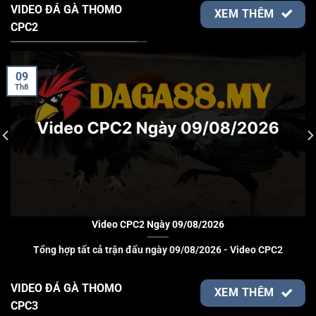
VIDEO ĐÁ GÀ THOMO
XEM THÊM
CPC2
09
Th8
Video CPC2 Ngày 09/08/2026
Tổng hợp tất cả trận đấu ngày 09/08/2026 - Video CPC2
VIDEO ĐÁ GÀ THOMO
XEM THÊM
CPC3