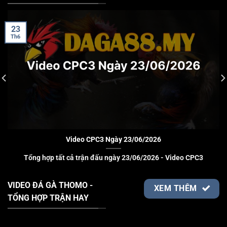
23
Th6
Video CPC3 Ngày 23/06/2026
Tổng hợp tất cả trận đấu ngày 23/06/2026 - Video CPC3
VIDEO ĐÁ GÀ THOMO -
XEM THÊM
TỔNG HỢP TRẬN HAY