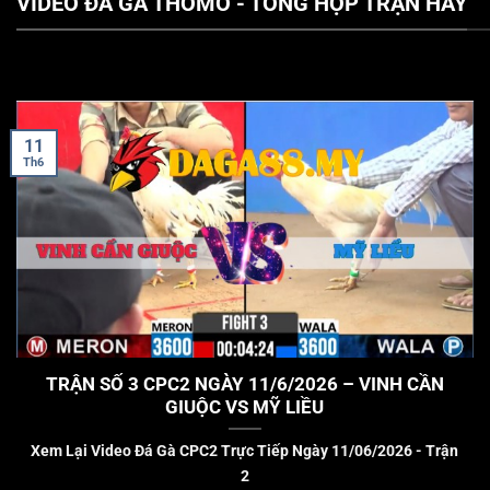
VIDEO ĐÁ GÀ THOMO - TỔNG HỢP TRẬN HAY
11
Th6
TRẬN SỐ 3 CPC2 NGÀY 11/6/2026 – VINH CẦN
GIUỘC VS MỸ LIỀU
Xem Lại Video Đá Gà CPC2 Trực Tiếp Ngày 11/06/2026 - Trận
2