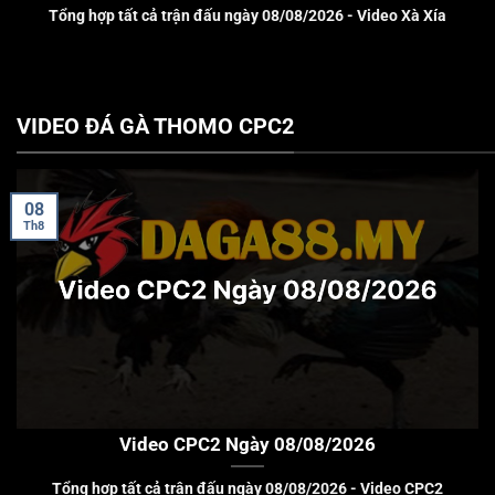
Tổng hợp tất cả trận đấu ngày 08/08/2026 - Video Xà Xía
VIDEO ĐÁ GÀ THOMO CPC2
08
Th8
Video CPC2 Ngày 08/08/2026
Tổng hợp tất cả trận đấu ngày 08/08/2026 - Video CPC2