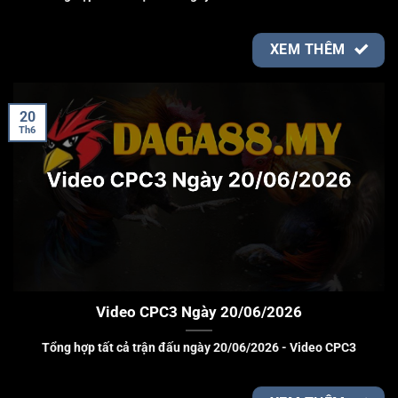
XEM THÊM
20
Th6
Video CPC3 Ngày 20/06/2026
Tổng hợp tất cả trận đấu ngày 20/06/2026 - Video CPC3