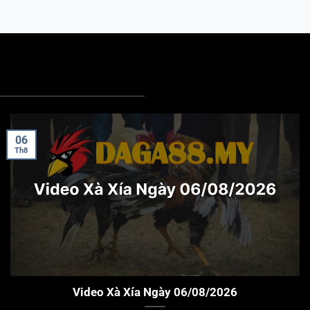
06
Th8
Video Xà Xía Ngày 06/08/2026