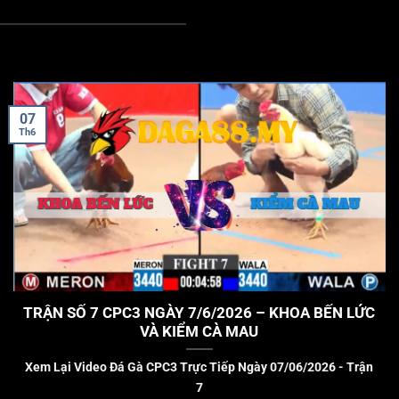
07
Th6
TRẬN SỐ 7 CPC3 NGÀY 7/6/2026 – KHOA BẾN LỨC
VÀ KIỂM CÀ MAU
Xem Lại Video Đá Gà CPC3 Trực Tiếp Ngày 07/06/2026 - Trận
7