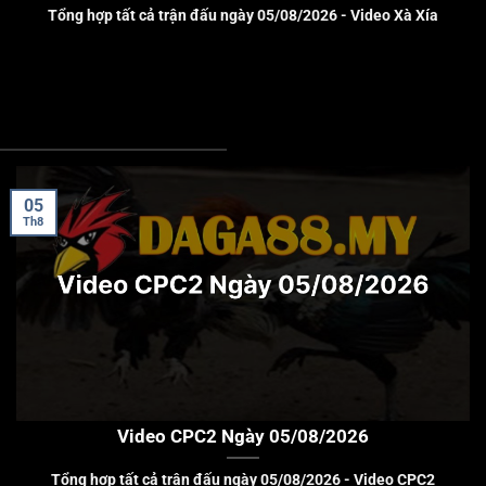
Tổng hợp tất cả trận đấu ngày 05/08/2026 - Video Xà Xía
05
Th8
Video CPC2 Ngày 05/08/2026
Tổng hợp tất cả trận đấu ngày 05/08/2026 - Video CPC2