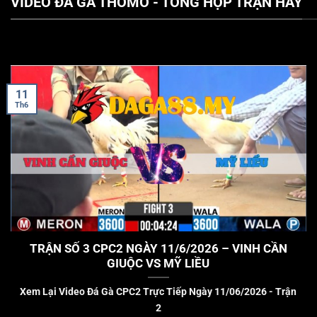
VIDEO ĐÁ GÀ THOMO - TỔNG HỢP TRẬN HAY
11
Th6
TRẬN SỐ 3 CPC2 NGÀY 11/6/2026 – VINH CẦN
GIUỘC VS MỸ LIỀU
Xem Lại Video Đá Gà CPC2 Trực Tiếp Ngày 11/06/2026 - Trận
2