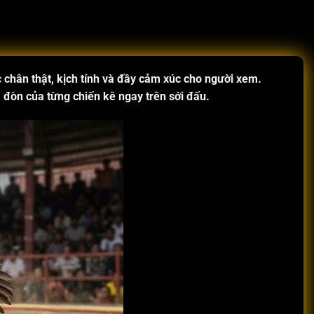
c chân thật, kịch tính và đầy cảm xúc cho người xem.
a đòn của từng chiến kê ngay trên sới đấu.