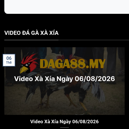
VIDEO ĐÁ GÀ XÀ XÍA
06
Th8
Video Xà Xía Ngày 06/08/2026