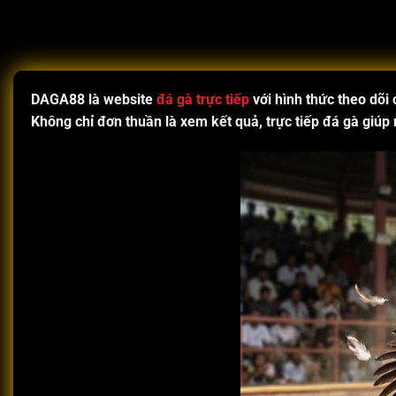
DAGA88 là website
đá gà trực tiếp
với hình thức theo dõi
Không chỉ đơn thuần là xem kết quả, trực tiếp đá gà giúp 