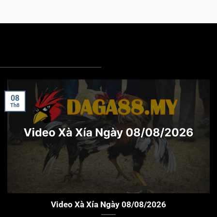
08
Th8
Video Xà Xía Ngày 08/08/2026