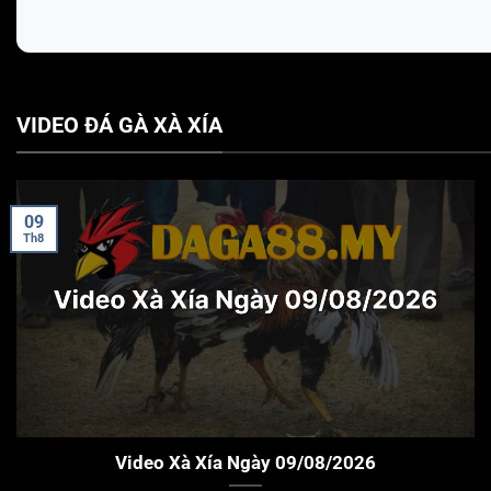
VIDEO ĐÁ GÀ XÀ XÍA
09
Th8
Video Xà Xía Ngày 09/08/2026