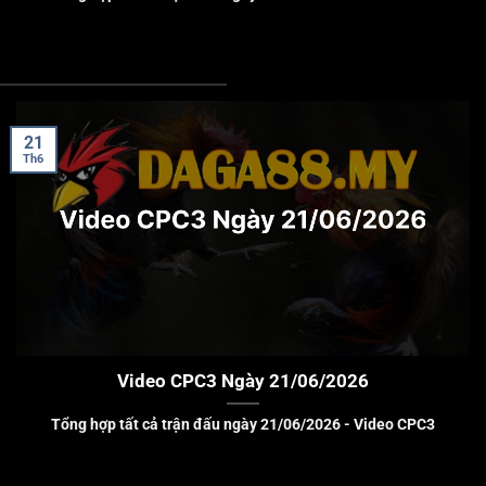
21
Th6
Video CPC3 Ngày 21/06/2026
Tổng hợp tất cả trận đấu ngày 21/06/2026 - Video CPC3