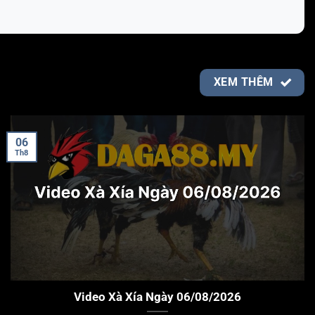
XEM THÊM
06
Th8
Video Xà Xía Ngày 06/08/2026