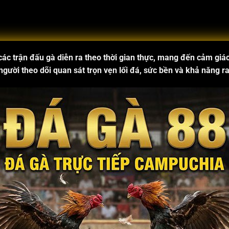
 các trận đấu gà diễn ra theo thời gian thực, mang đến cảm giá
người theo dõi quan sát trọn vẹn lối đá, sức bền và khả năng r