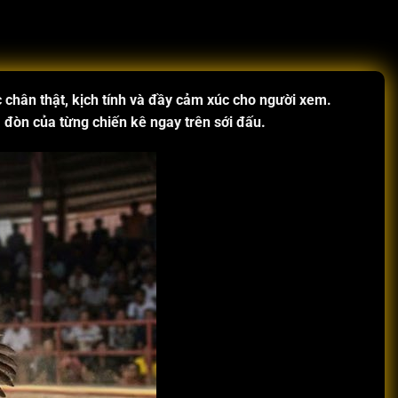
c chân thật, kịch tính và đầy cảm xúc cho người xem.
a đòn của từng chiến kê ngay trên sới đấu.