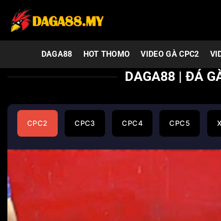
Bỏ
qua
nội
dung
DAGA88
HOT THOMO
VIDEO GÀ CPC2
VI
DAGA88 | ĐÁ G
CPC2
CPC3
CPC4
CPC5
X