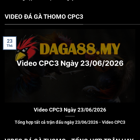
VIDEO ĐÁ GÀ THOMO CPC3
23
Th6
Video CPC3 Ngày 23/06/2026
Tổng hợp tất cả trận đấu ngày 23/06/2026 - Video CPC3