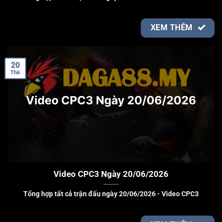
XEM THÊM
20
Th6
Video CPC3 Ngày 20/06/2026
Tổng hợp tất cả trận đấu ngày 20/06/2026 - Video CPC3