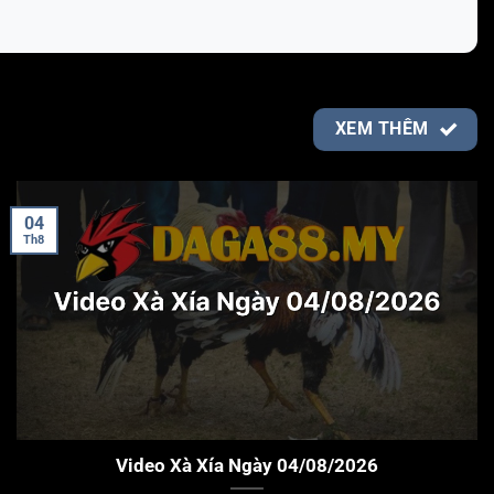
XEM THÊM
04
Th8
Video Xà Xía Ngày 04/08/2026