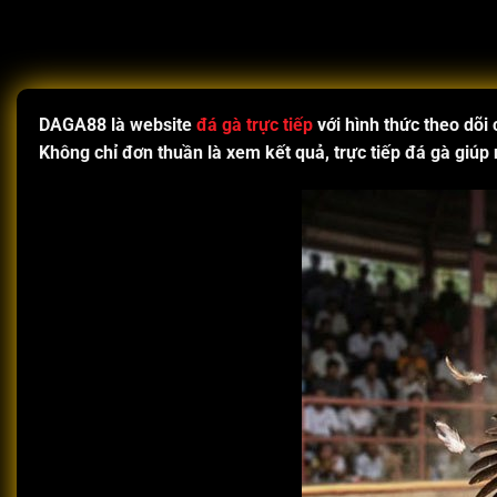
DAGA88 là website
đá gà trực tiếp
với hình thức theo dõi
Không chỉ đơn thuần là xem kết quả, trực tiếp đá gà giúp 