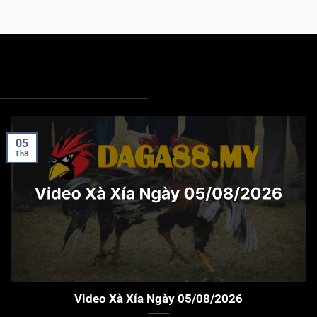
05
Th8
Video Xà Xía Ngày 05/08/2026