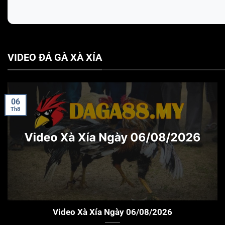
VIDEO ĐÁ GÀ XÀ XÍA
06
Th8
Video Xà Xía Ngày 06/08/2026