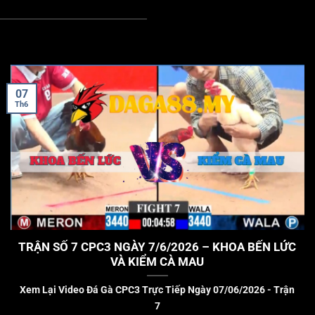
07
Th6
TRẬN SỐ 7 CPC3 NGÀY 7/6/2026 – KHOA BẾN LỨC
VÀ KIỂM CÀ MAU
Xem Lại Video Đá Gà CPC3 Trực Tiếp Ngày 07/06/2026 - Trận
7