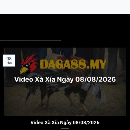
08
Th8
Video Xà Xía Ngày 08/08/2026