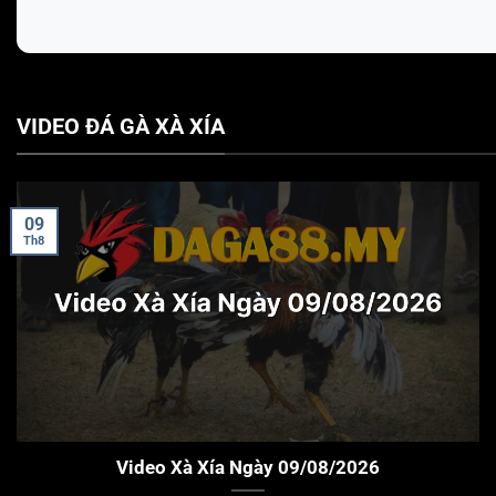
VIDEO ĐÁ GÀ XÀ XÍA
09
Th8
Video Xà Xía Ngày 09/08/2026