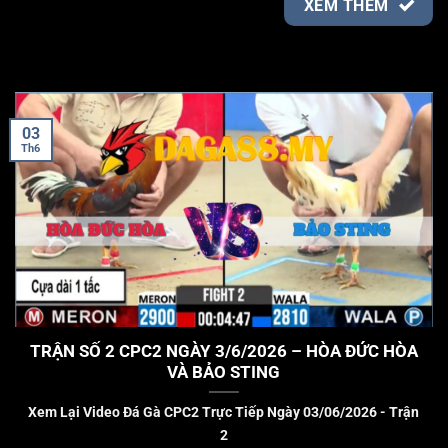
XEM THÊM
03
Th6
TRẬN SỐ 2 CPC2 NGÀY 3/6/2026 – HÒA ĐỨC HÒA
VÀ BẢO STING
Xem Lại Video Đá Gà CPC2 Trực Tiếp Ngày 03/06/2026 - Trận
2