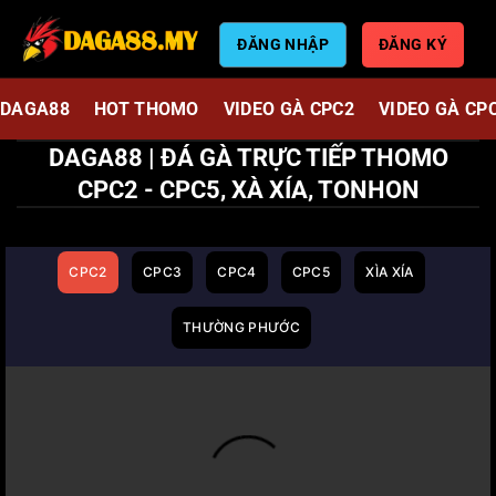
Bỏ
qua
ĐĂNG NHẬP
ĐĂNG KÝ
nội
dung
DAGA88
HOT THOMO
VIDEO GÀ CPC2
VIDEO GÀ CP
DAGA88 | ĐÁ GÀ TRỰC TIẾP THOMO
CPC2 - CPC5, XÀ XÍA, TONHON
CPC2
CPC3
CPC4
CPC5
XÌA XÍA
THƯỜNG PHƯỚC