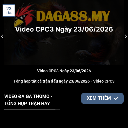
23
Th6
Video CPC3 Ngày 23/06/2026
Tổng hợp tất cả trận đấu ngày 23/06/2026 - Video CPC3
VIDEO ĐÁ GÀ THOMO -
XEM THÊM
TỔNG HỢP TRẬN HAY