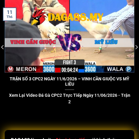
11
Th6
TRẬN SỐ 3 CPC2 NGÀY 11/6/2026 – VINH CẦN GIUỘC VS MỸ
LIỀU
Xem Lại Video Đá Gà CPC2 Trực Tiếp Ngày 11/06/2026 - Trận
2