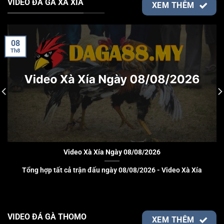
VIDEO ĐÁ GÀ XÀ XÍA
XEM THÊM
08
Th8
Video Xà Xía Ngày 08/08/2026
Tổng hợp tất cả trận đấu ngày 08/08/2026 - Video Xà Xía
VIDEO ĐÁ GÀ THOMO
XEM THÊM