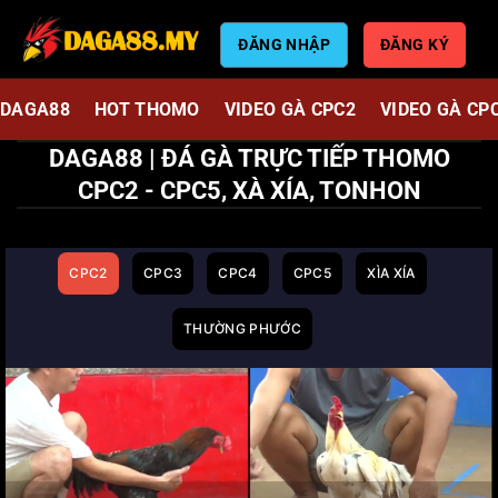
Bỏ
qua
ĐĂNG NHẬP
ĐĂNG KÝ
nội
dung
DAGA88
HOT THOMO
VIDEO GÀ CPC2
VIDEO GÀ CP
DAGA88 | ĐÁ GÀ TRỰC TIẾP THOMO
CPC2 - CPC5, XÀ XÍA, TONHON
CPC2
CPC3
CPC4
CPC5
XÌA XÍA
THƯỜNG PHƯỚC