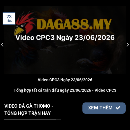
23
Th6
Video CPC3 Ngày 23/06/2026
Tổng hợp tất cả trận đấu ngày 23/06/2026 - Video CPC3
VIDEO ĐÁ GÀ THOMO -
XEM THÊM
TỔNG HỢP TRẬN HAY