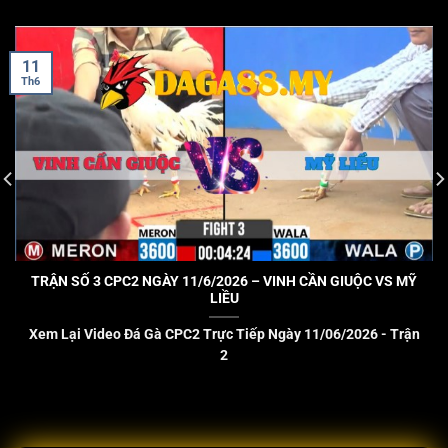
11
Th6
TRẬN SỐ 3 CPC2 NGÀY 11/6/2026 – VINH CẦN GIUỘC VS MỸ
LIỀU
Xem Lại Video Đá Gà CPC2 Trực Tiếp Ngày 11/06/2026 - Trận
2