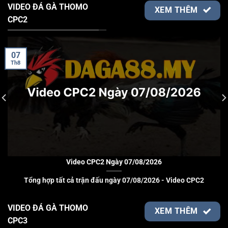
VIDEO ĐÁ GÀ THOMO
XEM THÊM
CPC2
07
Th8
Video CPC2 Ngày 07/08/2026
Tổng hợp tất cả trận đấu ngày 07/08/2026 - Video CPC2
VIDEO ĐÁ GÀ THOMO
XEM THÊM
CPC3