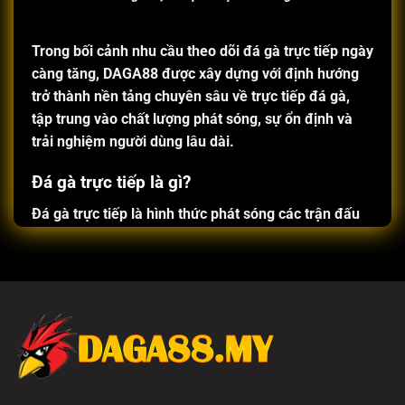
Trong bối cảnh nhu cầu theo dõi đá gà trực tiếp ngày
càng tăng, DAGA88 được xây dựng với định hướng
trở thành nền tảng chuyên sâu về trực tiếp đá gà,
tập trung vào chất lượng phát sóng, sự ổn định và
trải nghiệm người dùng lâu dài.
Đá gà trực tiếp là gì?
Đá gà trực tiếp là hình thức phát sóng các trận đấu
gà ngay tại thời điểm diễn ra, cho phép người xem
theo dõi toàn bộ diễn biến từ lúc chiến kê vào sới
cho đến khi phân định thắng thua. Khác với video
xem lại, trực tiếp đá gà mang tính thời điểm cao,
không chỉnh sửa, không cắt ghép và phản ánh đúng
thực tế trận đấu.
Hiện nay, các trận đá gà trực tiếp thường được tổ