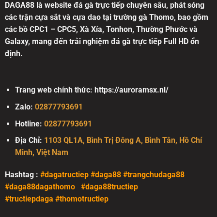
chức tại những trường gà lớn ở nước ngoài, với nhiều
DAGA88 là website
đá gà trực tiếp
chuyên sâu, phát sóng
hình thức thi đấu khác nhau, thu hút đông đảo người
các trận cựa sắt và cựa dao tại trường gà Thomo, bao gồm
xem mỗi ngày.
các bồ CPC1 – CPC5, Xà Xía, Tonhon, Thường Phước và
Galaxy, mang đến trải nghiệm đá gà trực tiếp Full HD ổn
Vì sao nên xem đá gà trực tiếp tại DAGA88?
định.
Trực tiếp đá gà ổn định, hình ảnh rõ nét
DAGA88 tập trung tối ưu hệ thống phát sóng để các
Trang web chính thức:
https://auroramsx.nl/
trận đá gà trực tiếp luôn duy trì độ mượt cao, hạn
Zalo:
02877793691
chế tối đa tình trạng giật lag, đứng hình hay lỗi
đường truyền – đặc biệt trong những thời điểm cao
Hotline:
02877793691
trào của trận đấu.
Địa Chỉ:
1103 QL1A, Bình Trị Đông A, Bình Tân, Hồ Chí
Minh, Việt Nam
Cập nhật liên tục các trận đá gà trong ngày
Các trận đá gà trực tiếp được cập nhật thường xuyên
Hashtag
:
#
dagatructiep #daga88 #trangchudaga88
theo khung giờ thi đấu, giúp người xem dễ dàng lựa
#daga88dagathomo #daga88tructiep
chọn và theo dõi mà không cần tìm kiếm rời rạc ở
#tructiepdaga #thomotructiep
nhiều nguồn khác nhau.