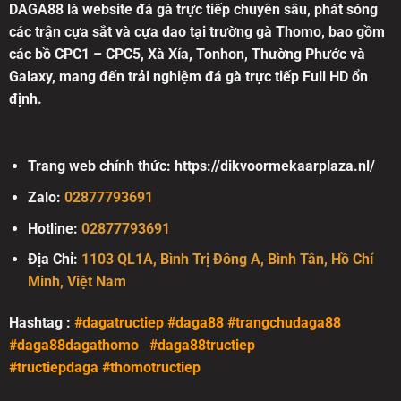
chức tại những trường gà lớn ở nước ngoài, với nhiều
DAGA88 là website
đá gà trực tiếp
chuyên sâu, phát sóng
hình thức thi đấu khác nhau, thu hút đông đảo người
các trận cựa sắt và cựa dao tại trường gà Thomo, bao gồm
xem mỗi ngày.
các bồ CPC1 – CPC5, Xà Xía, Tonhon, Thường Phước và
Galaxy, mang đến trải nghiệm đá gà trực tiếp Full HD ổn
Vì sao nên xem đá gà trực tiếp tại DAGA88?
định.
Trực tiếp đá gà ổn định, hình ảnh rõ nét
DAGA88 tập trung tối ưu hệ thống phát sóng để các
Trang web chính thức:
https://dikvoormekaarplaza.nl/
trận đá gà trực tiếp luôn duy trì độ mượt cao, hạn
Zalo:
02877793691
chế tối đa tình trạng giật lag, đứng hình hay lỗi
đường truyền – đặc biệt trong những thời điểm cao
Hotline:
02877793691
trào của trận đấu.
Địa Chỉ:
1103 QL1A, Bình Trị Đông A, Bình Tân, Hồ Chí
Minh, Việt Nam
Cập nhật liên tục các trận đá gà trong ngày
Các trận đá gà trực tiếp được cập nhật thường xuyên
Hashtag
:
#
dagatructiep #daga88 #trangchudaga88
theo khung giờ thi đấu, giúp người xem dễ dàng lựa
#daga88dagathomo #daga88tructiep
chọn và theo dõi mà không cần tìm kiếm rời rạc ở
#tructiepdaga #thomotructiep
nhiều nguồn khác nhau.