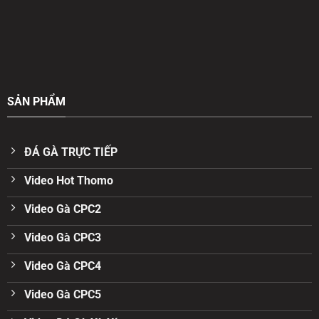
Nhịp độ nhanh, ra đòn
Đá gà
Người thích trận
mạnh, phân thắng thua rõ
cựa sắt
đấu kịch tính
ràng
Đá gà
Tốc độ cao, yêu cầu độ
Người thích xem
cựa
chính xác, diễn biến dồn
đá gà căng thẳng
dao
dập
SẢN PHẨM
Đá gà
Thiên về sức bền, chiến
Người muốn quan
đòn
thuật và chịu đòn
sát lối đá, thể lực
ĐÁ GÀ TRỰC TIẾP
Video Hot Thomo
Video Gà CPC2
Video Gà CPC3
Video Gà CPC4
Video Gà CPC5
Các bồ nổi bật tại ĐÁ Gà 88