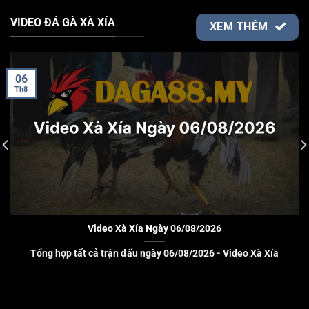
VIDEO ĐÁ GÀ XÀ XÍA
XEM THÊM
06
Th8
Video Xà Xía Ngày 06/08/2026
Tổng hợp tất cả trận đấu ngày 06/08/2026 - Video Xà Xía