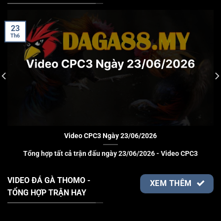
23
Th6
Video CPC3 Ngày 23/06/2026
Tổng hợp tất cả trận đấu ngày 23/06/2026 - Video CPC3
VIDEO ĐÁ GÀ THOMO -
XEM THÊM
TỔNG HỢP TRẬN HAY