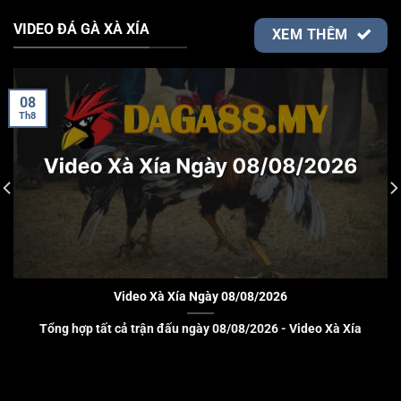
VIDEO ĐÁ GÀ XÀ XÍA
XEM THÊM
08
Th8
Video Xà Xía Ngày 08/08/2026
Tổng hợp tất cả trận đấu ngày 08/08/2026 - Video Xà Xía